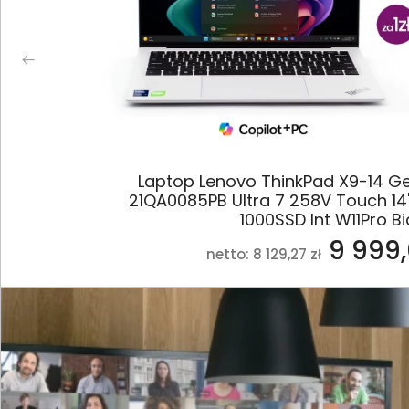
0
Laptop Lenovo ThinkPad X9-14 Gen
21QA0085PB Ultra 7 258V Touch 14
1000SSD Int W11Pro Bi
9 999,
netto: 8 129,27 zł