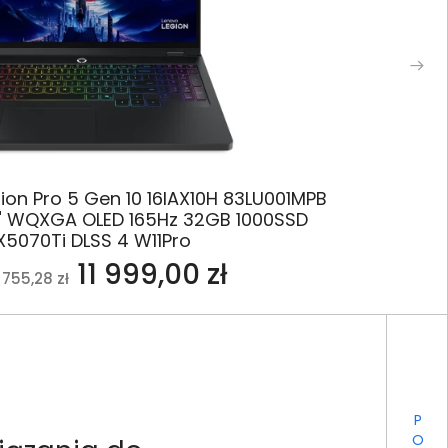
ion Pro 5 Gen 10 16IAX10H 83LU001MPB
6" WQXGA OLED 165Hz 32GB 1000SSD
X5070Ti DLSS 4 W11Pro
11 999,00 zł
 755,28 zł