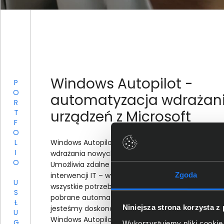
Windows Autopilot -
PORTFOLIO USŁUG
automatyzacja wdrażan
urządzeń z Microsoft
Windows Autopilot to rozwiązanie, które upraszcz
wdrażania nowych urządzeń z systemem Windows 1
Umożliwia zdalne ustawienie komputerów bez fiz
Zgoda
interwencji IT – wystarczy podłączyć je do Interne
wszystkie potrzebne oprogramowania i ustawieni
pobrane automatycznie. Nasze doświadczenie spr
Niniejsza strona korzysta z
jesteśmy doskonałym partnerem w implementac
Windows Autopilot.
Wykorzystujemy pliki cookie 