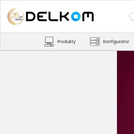
Produkty
Konfigurator
HP ProBook 4 G1i
Moc i Dynamika
jakiej potrzebujesz