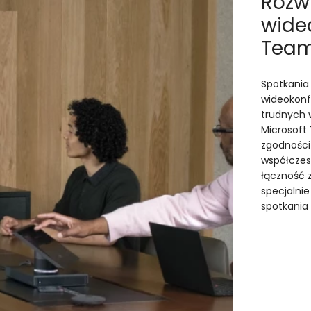
Rozw
wideo
Team
Spotkania 
wideokonf
trudnych w
Microsoft
zgodności
współczes
łączność 
specjalni
spotkania 