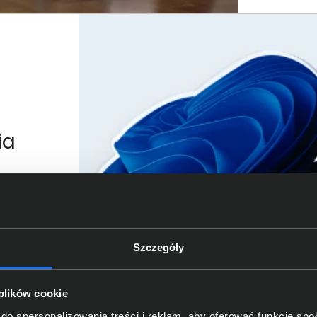
ia
a proces
0 i 11.
ycznej
Szczegóły
tu, a
a zostaną
awia, że
 plików cookie
ji
do spersonalizowania treści i reklam, aby oferować funkcje sp