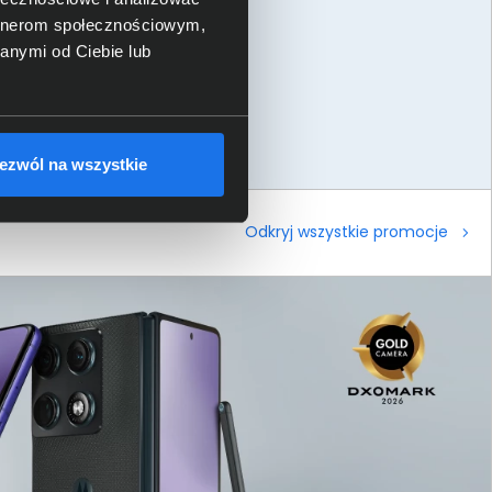
artnerom społecznościowym,
anymi od Ciebie lub
ezwól na wszystkie
Odkryj wszystkie promocje