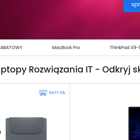
RABATOWY
MacBook Pro
ThinkPad X9-
topy Rozwiązania IT - Odkryj s
RATY 0%