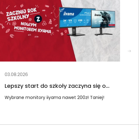
03.08.2026
30.
Lepszy start do szkoły zaczyna się od
Mi
monitora iiyama!
fo
Wybrane monitory iiyama nawet 200zł Taniej!
Roz
tr
Bus
now
udo
kon
kom