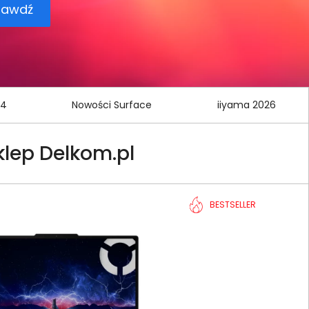
14
Nowości Surface
iiyama 2026
klep Delkom.pl
BESTSELLER