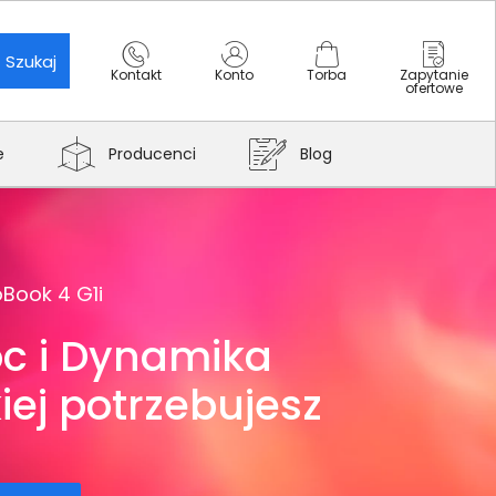
Szukaj
Kontakt
Konto
Torba
Zapytanie
ofertowe
e
Producenci
Blog