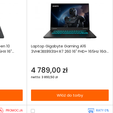
ównania
Gen 10
Laptop Gigabyte Gaming A16
ie
Włóż do 
5HX 16"
3VHK3EE893SH R7 260 16" FHD+ 165Hz 16GB
torby
0SSD
512SSD RTX5060 DLSS 4 W11
echniczna
4 789,00 zł
netto: 3 893,50 zł
Włóż do torby
PROMOCJA
RATY 0%