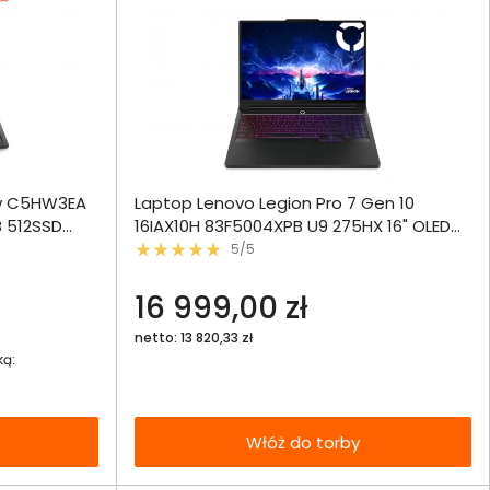
ównania
nw C5HW3EA
Laptop Lenovo Legion Pro 7 Gen 10
B 512SSD
16IAX10H 83F5004XPB U9 275HX 16" OLED
ie
Włóż do 
WQXGA 240Hz 64GB 1000SSD RTX5080
5/5
torby
echniczna
DLSS 4
16 999,00 zł
netto: 13 820,33 zł
ką:
Włóż do torby