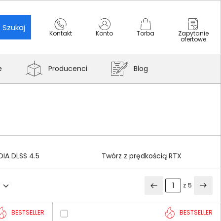
Szukaj
Kontakt
Konto
Torba
Zapytanie
ofertowe
e
Producenci
Blog
DIA DLSS 4.5
Twórz z prędkością RTX
z
5
BESTSELLER
BESTSELLER