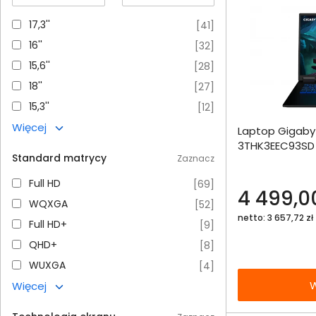
17,3''
17,3''
[
41
]
16''
16''
[
32
]
15,6''
15,6''
[
28
]
18''
18''
[
27
]
15,3''
15,3''
[
12
]
Dodaj do porównania
Więcej
Laptop Gigaby
3THK3EEC93SD 
Omówienie
Standard matrycy
Zaznacz
16GB 512SSD R
Specyfikacja techniczna
Full HD
Full HD
[
69
]
4 499,00
WQXGA
WQXGA
[
52
]
netto: 3 657,72 zł
Full HD+
Full HD+
[
9
]
QHD+
QHD+
[
8
]
WUXGA
WUXGA
[
4
]
W
Więcej