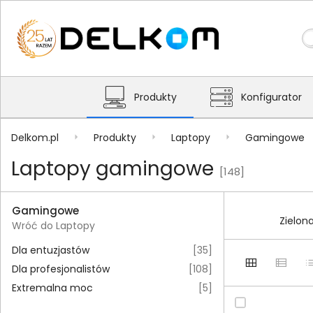
Produkty
Konfigurator
Delkom.pl
Produkty
Laptopy
Gamingowe
Laptopy gamingowe
[148]
Gamingowe
Zielon
Wróć do Laptopy
Dla entuzjastów
[
35
]
Dla profesjonalistów
[
108
]
Extremalna moc
[
5
]