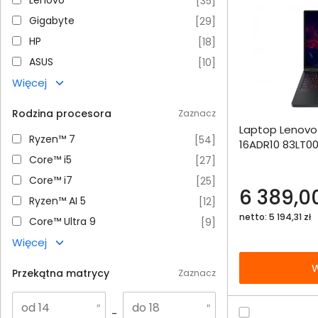
[
35
]
Gigabyte
Gigabyte
[
29
]
HP
HP
[
18
]
ASUS
ASUS
[
10
]
Więcej
Dodaj do porównania
Rodzina procesora
Zaznacz
Laptop Lenovo 
Omówienie
Ryzen™ 7
Ryzen™ 7
[
54
]
16ADR10 83LT00
Core™ i5
WQXGA OLED 1
Core™ i5
[
27
]
Specyfikacja techniczna
RTX5060 DLSS 
Core™ i7
Core™ i7
[
25
]
6 389,00
Ryzen™ AI 5
Ryzen™ AI 5
[
12
]
netto: 5 194,31 zł
Core™ Ultra 9
Core™ Ultra 9
[
9
]
Więcej
W
Przekątna matrycy
Zaznacz
-