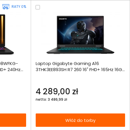
RATY 0%
ównania
 D8WFKG-
Laptop Gigabyte Gaming A16
ie
Włóż do 
HD+ 240Hz
3THK3EE893SH R7 260 16" FHD+ 165Hz 16GB
torby
4
512SSD RTX5050 DLSS 4 W11
echniczna
4 289,00 zł
netto: 3 486,99 zł
Włóż do torby