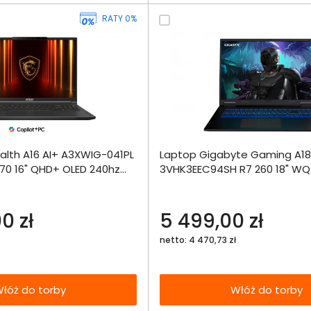
RATY 0%
Dodaj do porównania
Dodaj do por
alth A16 AI+ A3XWIG-041PL
Laptop Gigabyte Gaming A18
Omówienie
Omówien
Włóż do 
370 16" QHD+ OLED 240hz
3VHK3EEC94SH R7 260 18" W
torby
RTX5080 DLSS 4 W11Pro
16GB 1000SSD RTX5060 DLSS 4
Specyfikacja techniczna
Specyfikacja t
0 zł
5 499,00 zł
netto: 4 470,73 zł
łóż do torby
Włóż do torby