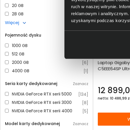
20 GB
20 GB
[
11
]
ruch w naszej witrynie. Inf
28 GB
reklamowym i analitycznym. 
28 GB
[
10
]
uzyskanymi podczas korzysta
Więcej
Pojemność dysku
Zaznacz
1000 GB
1000 GB
[
76
]
512 GB
512 GB
[
65
]
Dodaj do porównania
2000 GB
Laptop Gigaby
2000 GB
[
6
]
Omówienie
C5EEE64SP Ultr
4000 GB
4000 GB
[
1
]
OLED 32GB 100
Specyfikacja techniczna
Seria karty dedykowanej
Zaznacz
12 899,0
NVIDIA GeForce RTX serii 5000
NVIDIA GeForce RTX serii 5000
[
134
]
netto: 10 486,99 z
NVIDIA GeForce RTX serii 3000
NVIDIA GeForce RTX serii 3000
[
8
]
NVIDIA GeForce RTX serii 4000
NVIDIA GeForce RTX serii 4000
[
5
]
W
Model karty dedykowanej
Zaznacz