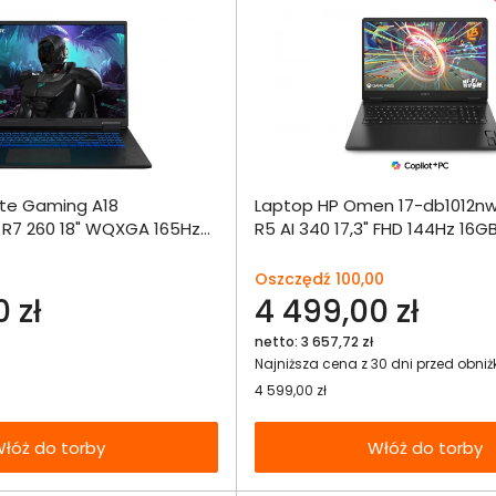
Dodaj do porównania
Dodaj do por
te Gaming A18
Laptop HP Omen 17-db1012
R7 260 18" WQXGA 165Hz
R5 AI 340 17,3" FHD 144Hz 16G
Omówienie
Omówien
Włóż do 
TX5050 DLSS 4
RTX5060 DLSS 4 W11
torby
Specyfikacja techniczna
Specyfikacja t
Oszczędź 100,00
 zł
4 499,00 zł
netto: 3 657,72 zł
Najniższa cena z 30 dni przed obniż
4 599,00 zł
łóż do torby
Włóż do torby