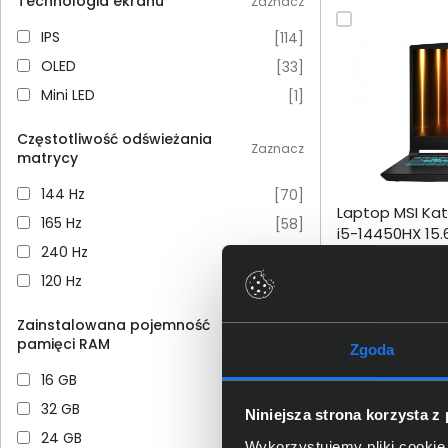
Technologia ekranu
Zaznacz
IPS
IPS
[
114
]
OLED
OLED
[
33
]
Mini LED
Mini LED
[
1
]
Częstotliwość odświeżania
Zaznacz
matrycy
Dodaj do porównania
144 Hz
144 Hz
[
70
]
Laptop MSI Ka
Omówienie
165 Hz
165 Hz
[
58
]
i5-14450HX 15.
240 Hz
240 Hz
[
17
]
RTX5060 DLSS 
Specyfikacja techniczna
120 Hz
120 Hz
[
3
]
4 089,00
Zainstalowana pojemność
Zaznacz
netto: 3 324,39 zł
pamięci RAM
Zgoda
16 GB
16 GB
[
57
]
W
32 GB
32 GB
[
48
]
Niniejsza strona korzysta z
24 GB
24 GB
[
15
]
Wykorzystujemy pliki cookie 