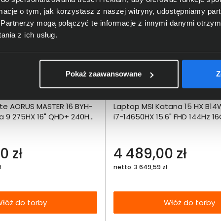
ormacje o tym, jak korzystasz z naszej witryny, udostępniamy p
Partnerzy mogą połączyć te informacje z innymi danymi otrzym
nia z ich usług.
Pokaż zaawansowane
Z
Dodaj do porównania
Dodaj do por
te AORUS MASTER 16 BYH-
Laptop MSI Katana 15 HX B1
Omówienie
Omówien
Włóż do 
a 9 275HX 16" QHD+ 240Hz
i7-14650HX 15.6" FHD 144Hz 1
torby
0SSD RTX5080 DLSS 4 W11
RTX5060 DLSS 4
Specyfikacja techniczna
Specyfikacja t
0 zł
4 489,00 zł
ł
netto: 3 649,59 zł
łóż do torby
Włóż do torby