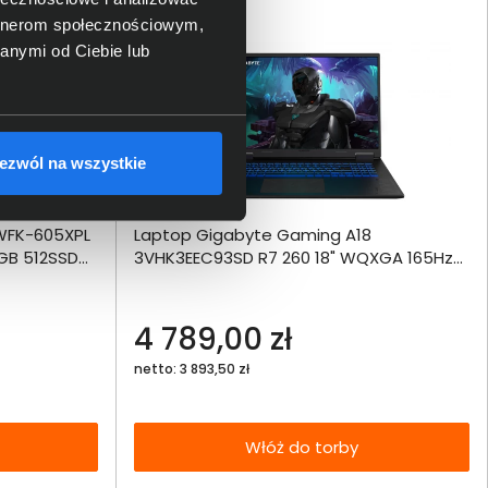
artnerom społecznościowym,
anymi od Ciebie lub
ezwól na wszystkie
ównania
4WFK-605XPL
Laptop Gigabyte Gaming A18
ie
Włóż do 
6GB 512SSD
3VHK3EEC93SD R7 260 18" WQXGA 165Hz
torby
16GB 512SSD RTX5060 DLSS 4
echniczna
4 789,00 zł
netto: 3 893,50 zł
Włóż do torby