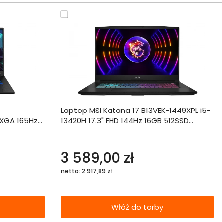
ównania
Laptop MSI Katana 17 B13VEK-1449XPL i5-
ie
Włóż do 
QXGA 165Hz
13420H 17.3" FHD 144Hz 16GB 512SSD
torby
 W11
RTX4050 DLSS 3
echniczna
3 589,00 zł
netto: 2 917,89 zł
Włóż do torby