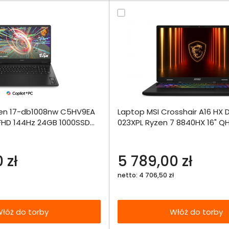
Dodaj do porównania
Dodaj do por
en 17-db1008nw C5HV9EA
Laptop MSI Crosshair A16 HX
Omówienie
Omówien
Włóż do 
" FHD 144Hz 24GB 1000SSD
023XPL Ryzen 7 8840HX 16" Q
torby
4 W11
16GB 1000SSD RTX5060 DLSS 
Specyfikacja techniczna
Specyfikacja t
 zł
5 789,00 zł
netto: 4 706,50 zł
łóż do torby
Włóż do torby