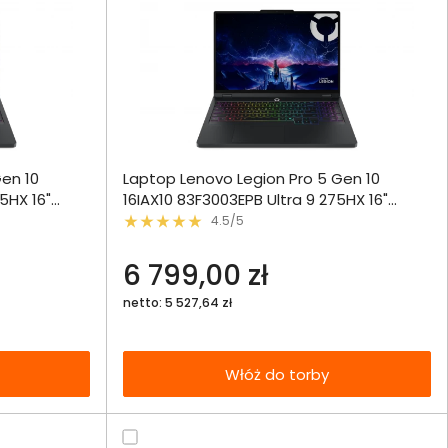
ównania
Gen 10
Laptop Lenovo Legion Pro 5 Gen 10
ie
Włóż do 
5HX 16"
16IAX10 83F3003EPB Ultra 9 275HX 16"
torby
0SSD
WQXGA OLED 165Hz 32GB 1000SSD
4.5/5
echniczna
RTX5060 DLSS 4
6 799,00 zł
netto: 5 527,64 zł
Włóż do torby