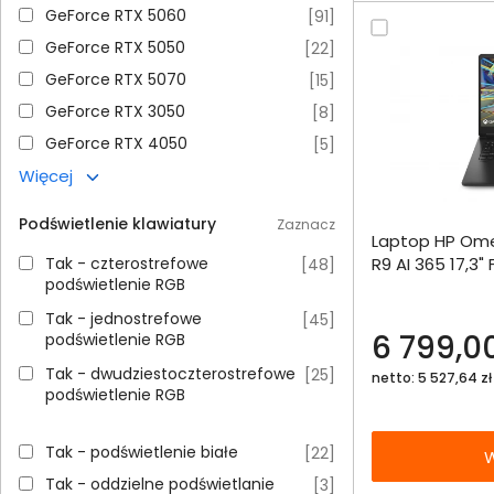
GeForce RTX 5060
GeForce RTX 5060
[
91
]
GeForce RTX 5050
GeForce RTX 5050
[
22
]
GeForce RTX 5070
GeForce RTX 5070
[
15
]
GeForce RTX 3050
GeForce RTX 3050
[
8
]
GeForce RTX 4050
GeForce RTX 4050
[
5
]
Więcej
Dodaj do porównania
Podświetlenie klawiatury
Zaznacz
Laptop HP Om
Omówienie
Tak - czterostrefowe podświetlenie RGB
Tak - czterostrefowe
R9 AI 365 17,3
[
48
]
podświetlenie RGB
RTX5070 DLSS 
Specyfikacja techniczna
Tak - jednostrefowe podświetlenie RGB
Tak - jednostrefowe
[
45
]
6 799,00
podświetlenie RGB
Tak - dwudziestoczterostrefowe podświetlenie RGB
Tak - dwudziestoczterostrefowe
[
25
]
netto: 5 527,64 zł
podświetlenie RGB
Tak - podświetlenie białe
Tak - podświetlenie białe
[
22
]
W
Tak - oddzielne podświetlanie RGB każdego klawisza
Tak - oddzielne podświetlanie
[
3
]