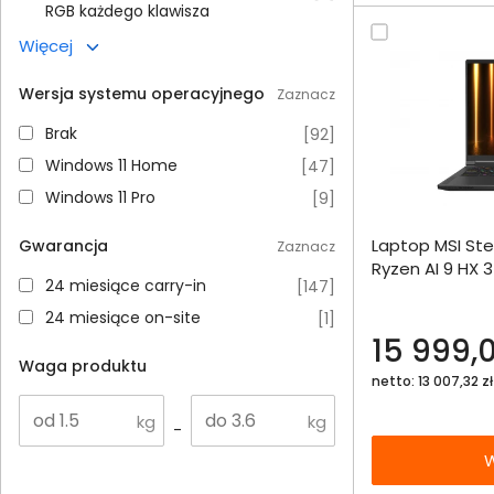
RGB każdego klawisza
Więcej
Wersja systemu operacyjnego
Zaznacz
Brak
Brak
[
92
]
Windows 11 Home
Windows 11 Home
[
47
]
Windows 11 Pro
Windows 11 Pro
[
9
]
Dodaj do porównania
Laptop MSI Ste
Gwarancja
Zaznacz
Omówienie
Ryzen AI 9 HX 
24 miesiące carry-in
24 miesiące carry-in
[
147
]
32GB 2000SSD 
Specyfikacja techniczna
24 miesiące on-site
24 miesiące on-site
[
1
]
15 999,0
Waga produktu
netto: 13 007,32 zł
-
W