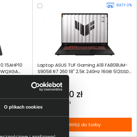
RATY 0%
ównania
10 15AHP10
Laptop ASUS TUF Gaming A18 FA808UM-
ie
Włóż do 
1" WQXGA
S9058 R7 260 18" 2.5K 240Hz 16GB 512SSD
torby
050 DLSS 4
RTX5060 DLSS 4
echniczna
5 399,00 zł
netto: 4 389,43 zł
O plikach cookies
Włóż do torby
ołecznościowe i analizować