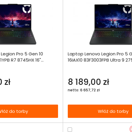
Dodaj do porównania
Dodaj do por
Legion Pro 5 Gen 10
Laptop Lenovo Legion Pro 5 
Omówienie
Omówien
Włóż do 
1YPB R7 8745HX 16"
16IAX10 83F3003FPB Ultra 9 27
torby
65Hz 32GB 1000SSD
WQXGA OLED 165Hz 32GB 100
Specyfikacja techniczna
Specyfikacja t
4
RTX5070 DLSS 4
 zł
8 189,00 zł
netto: 6 657,72 zł
łóż do torby
Włóż do torby