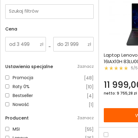
Szukaj filtrów
Cena
-
Dodaj do porównania
Laptop Lenovo 
Omówienie
16IAX10H 83LU0
Ustawienia specjalne
Zaznacz
WQXGA OLED 1
5/5
Specyfikacja techniczna
RTX5070Ti DLSS
Promocja
Promocja
[
48
]
11 999,0
Raty 0%
Raty 0%
[
10
]
netto: 9 755,28 zł
Bestseller
Bestseller
[
4
]
Nowość
Nowość
[
1
]
W
Producent
Zaznacz
MSI
MSI
[
55
]
Lenovo
Lenovo