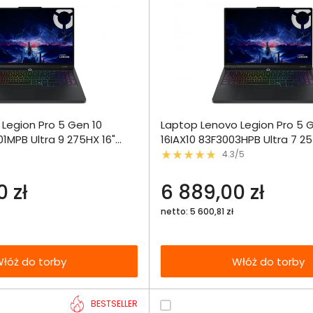
Dodaj do porównania
Dodaj do por
Legion Pro 5 Gen 10
Laptop Lenovo Legion Pro 5 
Omówienie
Omówien
Włóż do 
01MPB Ultra 9 275HX 16"
16IAX10 83F3003HPB Ultra 7 25
torby
65Hz 32GB 1000SSD
WQXGA OLED 165Hz 32GB 100
4.3/5
Specyfikacja techniczna
Specyfikacja t
 4 W11Pro
RTX5060 DLSS 4
0 zł
6 889,00 zł
netto: 5 600,81 zł
łóż do torby
Włóż do torby
BESTSELLER