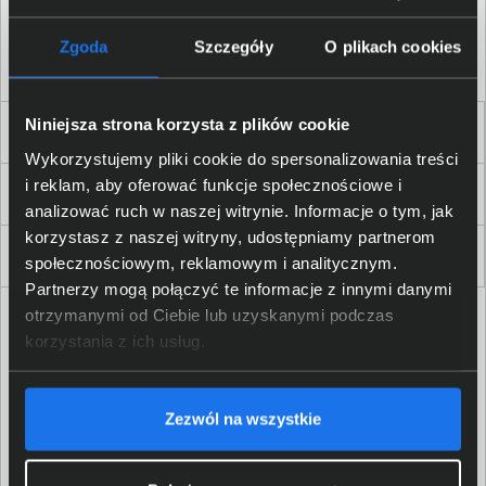
Akceptuję
regulamin
sklepu oraz zapoznałem/am się
z
polityką prywatności.
*
Zgoda
Szczegóły
O plikach cookies
* zgoda wymagana
Niniejsza strona korzysta z plików cookie
Dla Firm i Instytucji
Wykorzystujemy pliki cookie do spersonalizowania treści
i reklam, aby oferować funkcje społecznościowe i
Zakupy
analizować ruch w naszej witrynie. Informacje o tym, jak
korzystasz z naszej witryny, udostępniamy partnerom
Delkom 2000
społecznościowym, reklamowym i analitycznym.
Partnerzy mogą połączyć te informacje z innymi danymi
otrzymanymi od Ciebie lub uzyskanymi podczas
korzystania z ich usług.
Zezwól na wszystkie