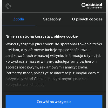
Prawach Konsumenta. Przepisy te określają w
szczególności podstawę i zakres
odpowiedzialności Sprzedawcy względem
konsumenta, w razie braku zgodności produktu z
Zgoda
Szczegóły
O plikach cookies
umową sprzedaży.
Postanowienia dotyczące
reklamacji produktu –
Niniejsza strona korzysta z plików cookie
treści lub usługi cyfrowej
lub rzeczy ruchomej,
Wykorzystujemy pliki cookie do spersonalizowania treści
która służy wyłącznie jako nośnik treści cyfrowej –
i reklam, aby oferować funkcje społecznościowe i
zakupionego przez Klienta na podstawie
umowy
analizować ruch w naszej witrynie. Informacje o tym, jak
sprzedaży zawartej ze Sprzedawcą od dnia 1.
stycznia 2023 r.
lub przed tym dniem, jeżeli
korzystasz z naszej witryny, udostępniamy partnerom
dostarczanie takiego produktu miało nastąpić lub
społecznościowym, reklamowym i analitycznym.
nastąpiło po tym dniu określają przepisy Ustawy o
Partnerzy mogą połączyć te informacje z innymi danymi
Prawach Konsumenta w brzmieniu
otrzymanymi od Ciebie lub uzyskanymi podczas
obowiązującym od dnia 1. stycznia 2023 r., w
korzystania z ich usług.
szczególności art. 43h – 43q Ustawy o Prawach
Konsumenta. Przepisy te określają w
szczególności podstawę i zakres
odpowiedzialności Sprzedawcy względem
Zezwól na wszystkie
konsumenta, w razie braku zgodności produktu z