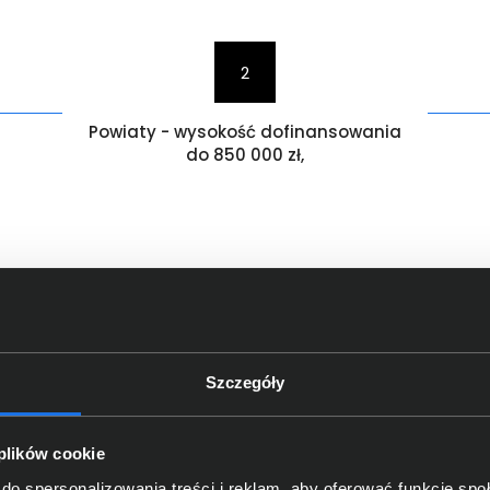
2
Powiaty - wysokość dofinansowania
do 850 000 zł,
k nie może on przekraczać ok. 4% całego dofinansowania. 
ch projektu samorządy będą mogły rozliczyć działania na 
acji programu grantowego wynosi 24 miesiące, licząc od dnia 
Szczegóły
a dla każdej Jednostki Samorządu Terytorialnego w stosow
na rządowej stronie internetowej.
 plików cookie
do spersonalizowania treści i reklam, aby oferować funkcje sp