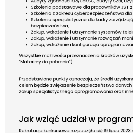
Audyty zgodności KRI/uoKSC, audyty SZBI, uzys
Szkolenia podstawowe dla pracowników JST z
Szkolenia z zakresu cyberbezpieczeństwa dla 
Szkolenia specjalistyczne dla kadry zarządz
bezpieczeństwa,
Zakup, wdrożenie i utrzymanie systemów tele
Zakup, wdrożenie i utrzymanie rozwiązań mon
Zakup, wdrożenie i konfiguracja oprogramowa
Wszystkie możliwości przeznaczenia środków uzys
"Materiały do pobrania").
Przedstawione punkty oznaczają, że środki uzyskan
celem będzie zwiększenie bezpieczeństwa danych J
zakup specjalistycznego oprogramowania oraz inne
Jak wziąć udział w progra
Rekrutacja konkursowa rozpoczęła się 19 lipca 2023 r