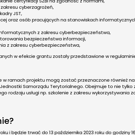
kanie certyfikacji SZBI na zgodność z normami,
 zakresu cyberzagrożeń,
kadry JST,
ającej oraz osób pracujących na stanowiskach informatyczn
informatycznych z zakresu cyberbezpieczeństwa,
itorowania bezpieczeństwa informacji,
nia z zakresu cyberbezpieczeństwa,
kanych w efekcie grantu zostały przedstawione w regulami
e w ramach projektu mogą zostać przeznaczone również na ro
ednostki Samorządu Terytorialnego. Obejmuje to nie tylko 
go rodzaju usługi np. szkolenie z zakresu wykorzystywania
mie?
oku i będzie trwać do 13 października 2023 roku do godziny 1