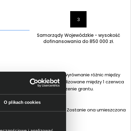
3
Samorządy Wojewódzkie - wysokość
dofinansowania do 850 000 zł.
Celem takiego działania jest wyrównanie różnic między
rzecz cyberbezpieczeństwa realizowane między 1 czerwca
wejścia w życie umowy o powierzenie grantu.
O plikach cookies
nej dokumentacji konkursowej. Zostanie ona umieszczona
ołecznościowe i analizować