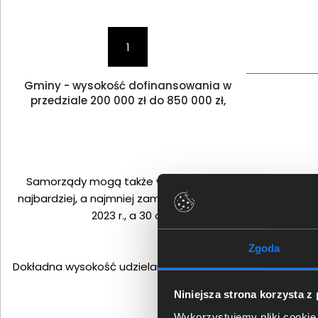
1
Gminy - wysokość dofinansowania w
przedziale 200 000 zł do 850 000 zł,
Samorządy mogą także wykorzystać wkład własny, jedna
najbardziej, a najmniej zamożnymi samorządami. W rama
2023 r., a 30 czerwca 2026 r. Okres realiz
Zgoda
Dokładna wysokość udzielanego wsparcia będzie wskazan
Niniejsza strona korzysta z
Wykorzystujemy pliki cookie 