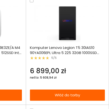
ównania
9E3ZE/A M4
Komputer Lenovo Legion T5 30IAS10
ie
Włóż do 
 512SSD Int
90YA006EPL Ultra 5 225 32GB 1000SSD
torby
RTX5060 W11
5/5
echniczna
6 899,00 zł
netto: 5 608,94 zł
Włóż do torby