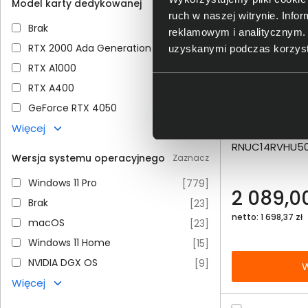
Model karty dedykowanej
Zaznacz
ruch w naszej witrynie. Inf
Brak
Brak
[
790
]
reklamowym i analitycznym. 
RTX 2000 Ada Generation
RTX 2000 Ada Generation
[
11
]
uzyskanymi podczas korzysta
RTX A1000
RTX A1000
[
11
]
RTX A400
RTX A400
[
8
]
GeForce RTX 4050
GeForce RTX 4050
[
6
]
Dodaj do porównania
Więcej
Komputer ASUS 
Omówienie
RNUC14RVHU50
Wersja systemu operacyjnego
Zaznacz
Ultra 5 125H
Specyfikacja techniczna
Windows 11 Pro
Windows 11 Pro
[
779
]
2 089,00
Brak
Brak
[
23
]
netto: 1 698,37 zł
macOS
macOS
[
23
]
Windows 11 Home
Windows 11 Home
[
15
]
NVIDIA DGX OS
NVIDIA DGX OS
[
9
]
W
Więcej