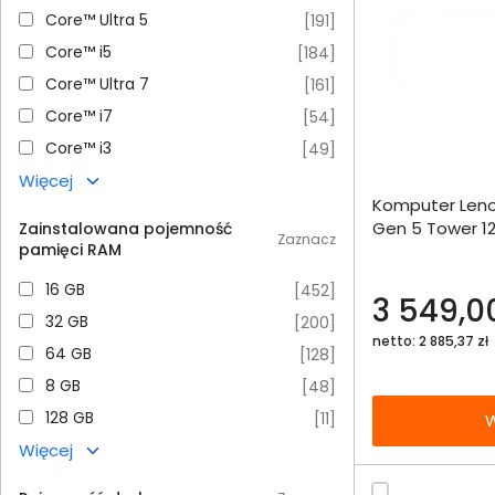
Core™ Ultra 5
Core™ Ultra 5
[
191
]
Core™ i5
Core™ i5
[
184
]
Core™ Ultra 7
Core™ Ultra 7
[
161
]
Core™ i7
Core™ i7
[
54
]
Core™ i3
Core™ i3
[
49
]
Dodaj do porównania
Więcej
Komputer Leno
Omówienie
Gen 5 Tower 1
Zainstalowana pojemność
Zaznacz
pamięci RAM
512SSD Int W11
Specyfikacja techniczna
16 GB
16 GB
[
452
]
3 549,00
32 GB
32 GB
[
200
]
netto: 2 885,37 zł
64 GB
64 GB
[
128
]
8 GB
8 GB
[
48
]
128 GB
128 GB
[
11
]
W
Więcej