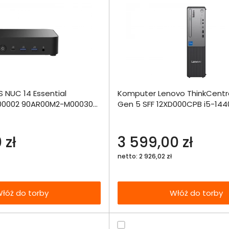
Dodaj do porównania
Dodaj do por
 NUC 14 Essential
Komputer Lenovo ThinkCentr
Omówienie
Omówien
Włóż do 
0002 90AR00M2-M00030
Gen 5 SFF 12XD000CPB i5-144
torby
512SSD Int W11Pro
Specyfikacja techniczna
Specyfikacja t
 zł
3 599,00 zł
netto: 2 926,02 zł
łóż do torby
Włóż do torby