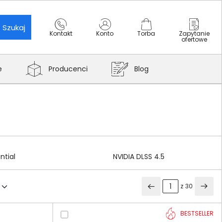
Szukaj
Kontakt
Konto
Torba
Zapytanie
ofertowe
e
Producenci
Blog
ntial
NVIDIA DLSS 4.5
z
30
BESTSELLER