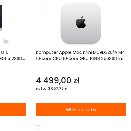
ównania
 G10
Komputer Apple Mac mini MU9D3ZE/A M4
ie
Włóż do 
6GB 512SSD
10‑core CPU 10‑core GPU 16GB 256SSD Int
torby
MacOS
echniczna
4 499,00 zł
netto: 3 657,72 zł
Włóż do torby