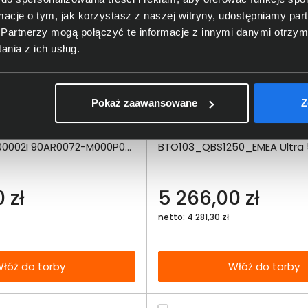
ormacje o tym, jak korzystasz z naszej witryny, udostępniamy p
Partnerzy mogą połączyć te informacje z innymi danymi otrzym
nia z ich usług.
Pokaż zaawansowane
Z
Dodaj do porównania
Dodaj do por
NUC 14 Pro Tall
Komputer Dell Pro Slim Plus
Omówienie
Omówien
Włóż do 
0002I 90AR0072-M000P0
BTO103_QBS1250_EMEA Ultra 
torby
512SSD W11Pro
Specyfikacja techniczna
Specyfikacja t
 zł
5 266,00 zł
netto: 4 281,30 zł
łóż do torby
Włóż do torby