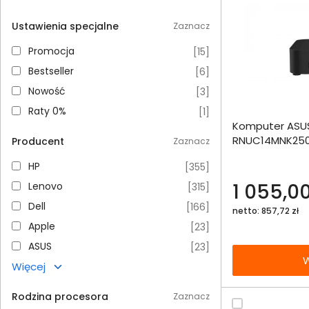
Ustawienia specjalne
Zaznacz
Promocja
Promocja
[
15
]
Bestseller
Bestseller
[
6
]
Nowość
Nowość
[
3
]
Dodaj do porównania
Raty 0%
Raty 0%
[
1
]
Komputer ASUS
Omówienie
RNUC14MNK250
Producent
Zaznacz
N250
Specyfikacja techniczna
HP
HP
[
355
]
Lenovo
1 055,00
Lenovo
[
315
]
Dell
Dell
[
166
]
netto: 857,72 zł
Apple
Apple
[
23
]
ASUS
ASUS
[
23
]
W
Więcej
Rodzina procesora
Zaznacz