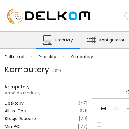
Produkty
Konfigurator
Delkom.pl
Produkty
Komputery
Komputery
[890]
Komputery
Z
Wróć do Produkty
Desktopy
[
347
]
All-in-One
[
321
]
Stacje Robocze
[
79
]
Mini PC
[
177
]