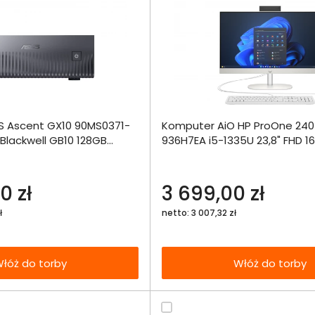
Dodaj do porównania
Dodaj do por
 Ascent GX10 90MS0371-
Komputer AiO HP ProOne 240
Omówienie
Omówien
Włóż do 
Blackwell GB10 128GB
936H7EA i5-1335U 23,8" FHD 1
torby
Int W11Pro
Specyfikacja techniczna
Specyfikacja t
0 zł
3 699,00 zł
ł
netto: 3 007,32 zł
łóż do torby
Włóż do torby