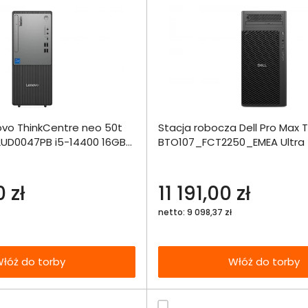
Dodaj do porównania
Dodaj do por
vo ThinkCentre neo 50t
Stacja robocza Dell Pro Max 
Omówienie
Omówien
Włóż do 
2UD0047PB i5-14400 16GB
BTO107_FCT2250_EMEA Ultra 
torby
Pro
1000SSD A1000 W11Pro
Specyfikacja techniczna
Specyfikacja t
 zł
11 191,00 zł
netto: 9 098,37 zł
łóż do torby
Włóż do torby