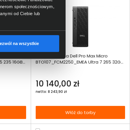
artnerom społecznościowym,
anymi od Ciebie lub
ezwól na wszystkie
ównania
Stacja robocza Dell Pro Max Micro
ie
Włóż do 
5 235 16GB
BTO107_FCM2250_EMEA Ultra 7 265 32GB
torby
1000SSD A1000 W11Pro
echniczna
10 140,00 zł
netto: 8 243,90 zł
Włóż do torby