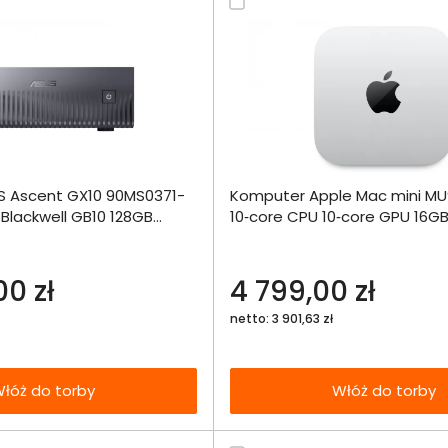
Dodaj do porównania
Dodaj do por
 Ascent GX10 90MS0371-
Komputer Apple Mac mini MU
Omówienie
Omówien
Włóż do 
Blackwell GB10 128GB
10‑core CPU 10‑core GPU 16GB
torby
MacOS
Specyfikacja techniczna
Specyfikacja t
0 zł
4 799,00 zł
netto: 3 901,63 zł
łóż do torby
Włóż do torby