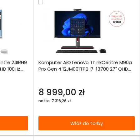
ównania
ntre 24IRH9
Komputer AiO Lenovo ThinkCentre M90a
ie
Włóż do 
FHD 100Hz
Pro Gen 4 12JM001TPB i7-13700 27" QHD
torby
16GB 512SSD RTX 4050 W11Pro
echniczna
8 999,00 zł
netto: 7 316,26 zł
Włóż do torby