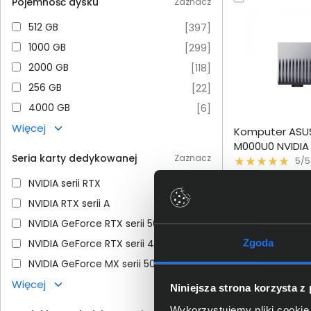
Pojemność dysku
Zaznacz
512 GB
512 GB
[
397
]
1000 GB
1000 GB
[
299
]
2000 GB
2000 GB
[
118
]
256 GB
256 GB
[
22
]
4000 GB
4000 GB
[
6
]
Dodaj do porównania
Więcej
Komputer ASUS
Omówienie
M000U0 NVIDIA 
Seria karty dedykowanej
Zaznacz
2000SSD
5/5
Specyfikacja techniczna
NVIDIA serii RTX
NVIDIA serii RTX
[
23
]
21 999,0
NVIDIA RTX serii A
NVIDIA RTX serii A
[
17
]
netto: 17 885,37 zł
NVIDIA GeForce RTX serii 5000
NVIDIA GeForce RTX serii 5000
[
15
]
NVIDIA GeForce RTX serii 4000
NVIDIA GeForce RTX serii 4000
Zgoda
[
11
]
NVIDIA GeForce MX serii 500
NVIDIA GeForce MX serii 500
[
3
]
W
Więcej
Niniejsza strona korzysta z
Wykorzystujemy pliki cookie 