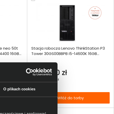
ównania
e neo 50t
Stacja robocza Lenovo ThinkStation P3
ie
Włóż do 
14400 16GB
Tower 30GS00BBPB i5-14600K 16GB
torby
1000SSD Int W11Pro
echniczna
6 199,00 zł
netto: 5 039,84 zł
O plikach cookies
Włóż do torby
ołecznościowe i analizować