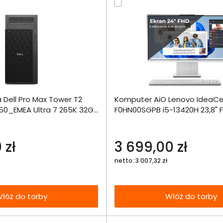
Dodaj do porównania
Dodaj do por
 Dell Pro Max Tower T2
Komputer AiO Lenovo IdeaCe
Omówienie
Omówien
Włóż do 
0_EMEA Ultra 7 265K 32GB
F0HN00SGPB i5-13420H 23,8" 
torby
o
16GB 512SSD W11
Specyfikacja techniczna
Specyfikacja t
 zł
3 699,00 zł
netto: 3 007,32 zł
łóż do torby
Włóż do torby