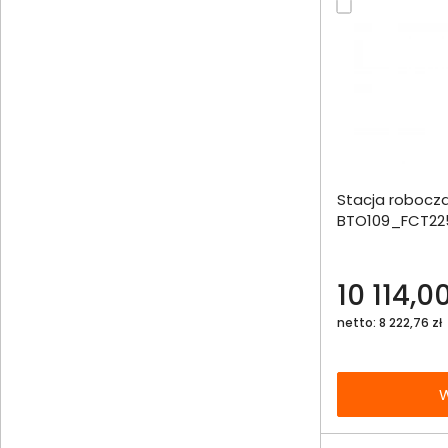
Dodaj do porównania
Stacja robocza
Omówienie
BTO109_FCT225
1000SSD W11Pr
Specyfikacja techniczna
10 114,00
netto: 8 222,76 zł
W