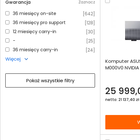
Gwarancja
Zaznacz
36 miesięcy on-site
36 miesięcy on-site
[
642
]
36 miesięcy pro support
36 miesięcy pro support
[
128
]
12 miesięcy carry-in
12 miesięcy carry-in
[
30
]
-
-
[
25
]
36 miesięcy carry-in
36 miesięcy carry-in
[
24
]
Dodaj do porównania
Więcej
Komputer ASUS
Omówienie
M000V0 NVIDIA 
4000SSD
Specyfikacja techniczna
Pokaż wszystkie filtry
25 999,0
netto: 21 137,40 zł
W