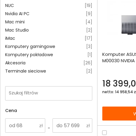
NUC
[
19
]
Nvidia AI PC
[
9
]
Mac mini
[
4
]
Mac Studio
[
2
]
iMac
[
17
]
Dodaj do porównania
Komputery gamingowe
[
3
]
Komputer ASUS
Komputery pokładowe
[
1
]
Omówienie
M00030 NVIDIA 
Akcesoria
[
26
]
1000SSD
Specyfikacja techniczna
Terminale sieciowe
[
2
]
18 399,0
netto: 14 958,54 z
Szukaj filtrów
Cena
W
-