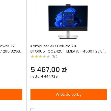
ównania
Tower T2
Komputer AiO Dell Pro 24
ie
Włóż do 
7 265 32GB
BTO005_QC24251_EMEA i5-14500T 23,8"
torby
FHD 16GB 512SSD W11Pro
3/5
echniczna
5 467,00 zł
netto: 4 444,72 zł
Włóż do torby