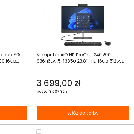
ównania
e neo 50s
Komputer AiO HP ProOne 240 G10
ie
Włóż do 
00 16GB
936H6EA i5-1335U 23,8" FHD 16GB 512SSD
torby
Int W11Pro
echniczna
3 699,00 zł
netto: 3 007,32 zł
Włóż do torby