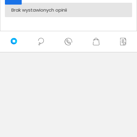
Brak wystawionych opinii
Zaufali nam
Newsletter
Nie przegap żadnej promocji!