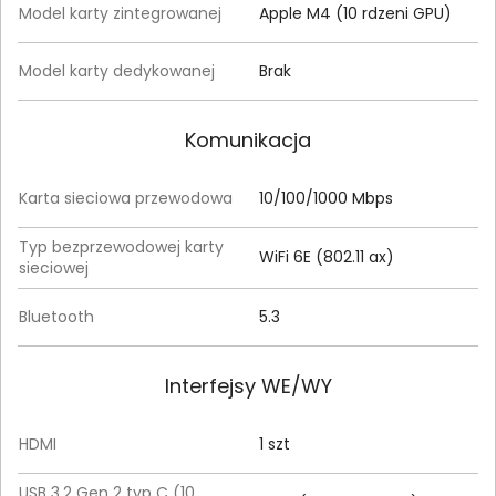
Model karty zintegrowanej
Apple M4 (10 rdzeni GPU)
Model karty dedykowanej
Brak
Komunikacja
Karta sieciowa przewodowa
10/100/1000 Mbps
Typ bezprzewodowej karty
WiFi 6E (802.11 ax)
sieciowej
Bluetooth
5.3
Interfejsy WE/WY
HDMI
1 szt
USB 3.2 Gen 2 typ C (10