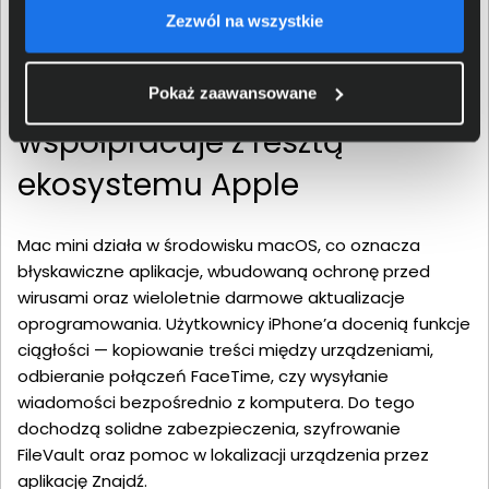
Zezwól na wszystkie
Mac, który idealnie
Pokaż zaawansowane
współpracuje z resztą
ekosystemu Apple
Mac mini działa w środowisku macOS, co oznacza
błyskawiczne aplikacje, wbudowaną ochronę przed
wirusami oraz wieloletnie darmowe aktualizacje
oprogramowania. Użytkownicy iPhone’a docenią funkcje
ciągłości — kopiowanie treści między urządzeniami,
odbieranie połączeń FaceTime, czy wysyłanie
wiadomości bezpośrednio z komputera. Do tego
dochodzą solidne zabezpieczenia, szyfrowanie
FileVault oraz pomoc w lokalizacji urządzenia przez
aplikację Znajdź.