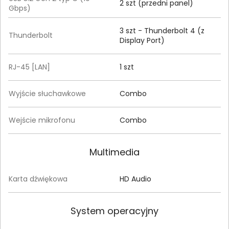
2 szt (przedni panel)
Gbps)
3 szt - Thunderbolt 4 (z
Thunderbolt
Display Port)
RJ-45 [LAN]
1 szt
Wyjście słuchawkowe
Combo
Wejście mikrofonu
Combo
Multimedia
Karta dźwiękowa
HD Audio
System operacyjny