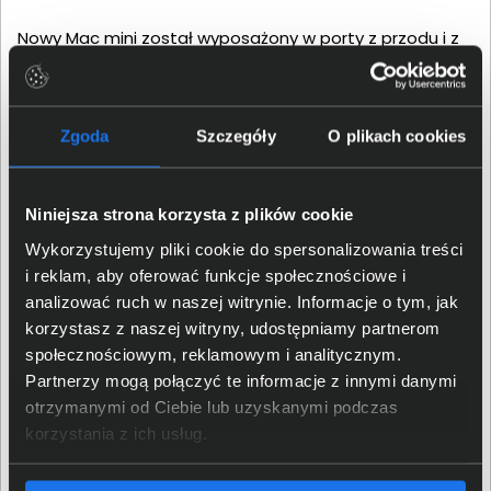
Nowy Mac mini został wyposażony w porty z przodu i z
tyłu. Dzięki czemu dostęp do nich jest wygodny bez
względu na to, gdzie komputer stoi. Na froncie po raz
pierwszy pojawiają się porty USB‑C i gniazdo
Zgoda
Szczegóły
O plikach cookies
słuchawkowe. Natomiast z tyłu znajdują się porty
Thunderbolt, HDMI i Gigabit Ethernet. Taka konstrukcja
sprawia, że podłączenie monitorów, dysków, interfejsów
Niniejsza strona korzysta z plików cookie
audio czy sieci jest szybkie i intuicyjne — niezależnie od
tego, jak wygląda Twoje stanowisko pracy.
Wykorzystujemy pliki cookie do spersonalizowania treści
i reklam, aby oferować funkcje społecznościowe i
analizować ruch w naszej witrynie. Informacje o tym, jak
korzystasz z naszej witryny, udostępniamy partnerom
społecznościowym, reklamowym i analitycznym.
Partnerzy mogą połączyć te informacje z innymi danymi
otrzymanymi od Ciebie lub uzyskanymi podczas
korzystania z ich usług.