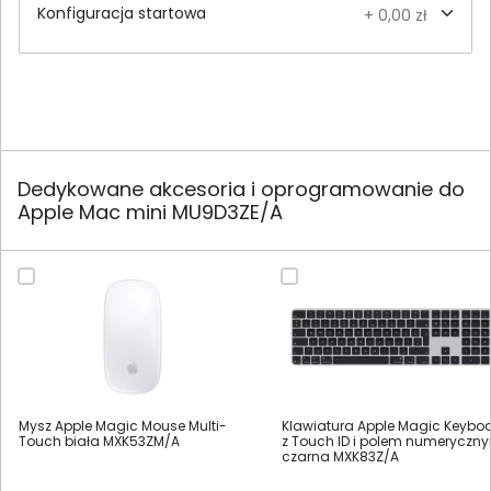
Konfiguracja startowa
+ 0,00 zł
Dedykowane akcesoria i oprogramowanie do
Apple Mac mini MU9D3ZE/A
Mysz Apple Magic Mouse Multi-
Klawiatura Apple Magic Keybo
Touch biała MXK53ZM/A
z Touch ID i polem numeryczn
czarna MXK83Z/A