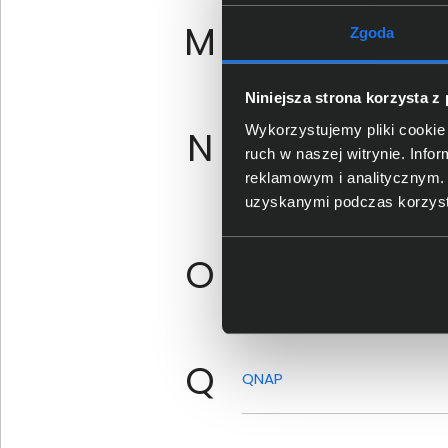
M
Zgoda
Microsoft
Microsof
Niniejsza strona korzysta z
Wykorzystujemy pliki cookie 
N
Neat
Neomou
ruch w naszej witrynie. Inf
reklamowym i analitycznym. 
uzyskanymi podczas korzysta
O
Optoma
Owl Labs
Q
QNAP