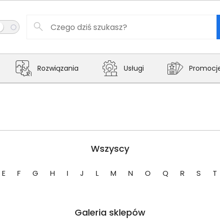
Rozwiązania
Usługi
Promocj
Wszyscy
E
F
G
H
I
J
L
M
N
O
Q
R
S
T
Galeria sklepów