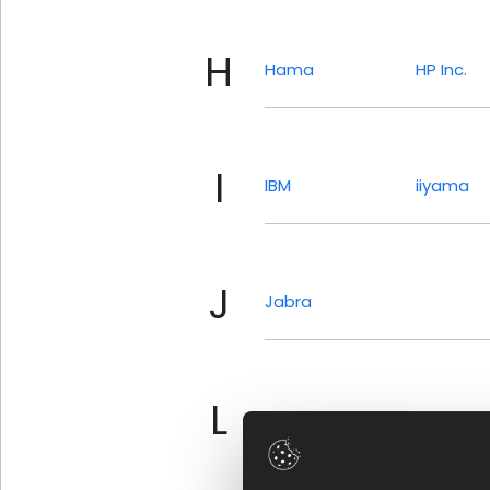
H
Hama
HP Inc.
I
IBM
iiyama
J
Jabra
L
Legrand
Lenovo