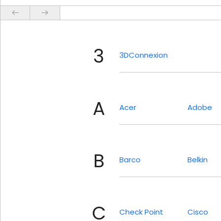
3
3DConnexion
A
Acer
Adobe
B
Barco
Belkin
C
Check Point
Cisco