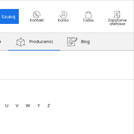
Szukaj
Kontakt
Konto
Torba
Zapytanie
ofertowe
e
Producenci
Blog
U
V
W
Y
Z