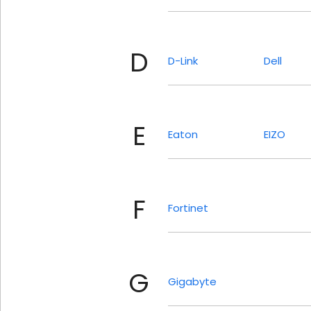
D
D-Link
Dell
E
Eaton
EIZO
F
Fortinet
G
Gigabyte