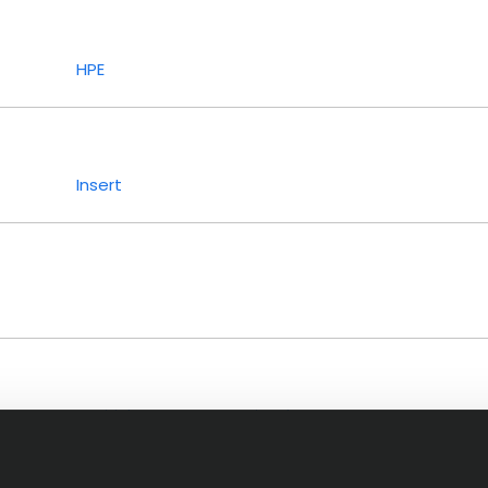
HPE
Insert
LogiLink
Logitech