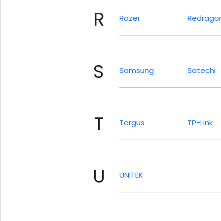
R
Razer
Redrago
S
Samsung
Satechi
T
Targus
TP-Link
U
UNITEK