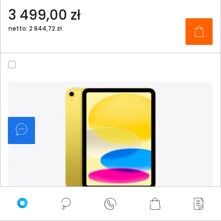
3 499,00 zł
netto: 2 844,72 zł
Tablet Apple iPad 11" A16 WiFi+Celullar 512GB Żółty