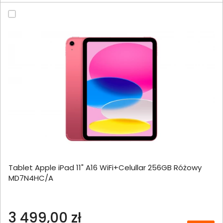
Tablet Apple iPad 11" A16 WiFi+Celullar 256GB Różowy
MD7N4HC/A
3 499,00 zł