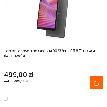
Tablet Lenovo Tab One ZAF00232PL G85 8,7" HD 4GB
64GB And14
499,00 zł
netto: 405,69 zł