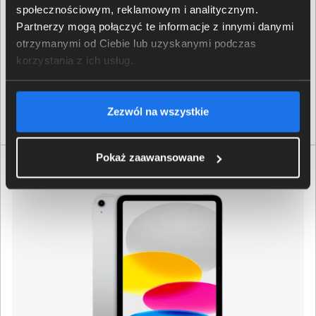
społecznościowym, reklamowym i analitycznym.
Tablet Lenovo Idea Tab Plus ZAG70451PL 6400 12,1" 2.5K
Partnerzy mogą połączyć te informacje z innymi danymi
90Hz 8GB 256GB And15 + rysik Lenovo Tab Pen
otrzymanymi od Ciebie lub uzyskanymi podczas
korzystania z ich usług.
1 349,00 zł
netto: 1 096,75 zł
Zezwól na wszystkie
Pokaż zaawansowane