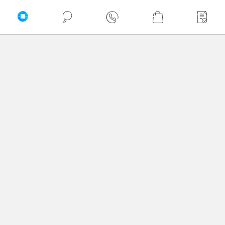
Tablet Apple iPad 11" A16 WiFi
Tablet Apple iPad 11" A16 WiFi
128GB Różowy MD4E4HC/A
128GB Srebrny MD3Y4HC/A
2 199,00 zł
2 199,00 zł
netto: 1 787,80 zł
netto: 1 787,80 zł
Włóż do torby
Włóż do torby
Opinie o produkcie Apple iPad 11 MD7Q4HC/A
Oceń produkt
0/5
0 - ilość opinii o produkcie