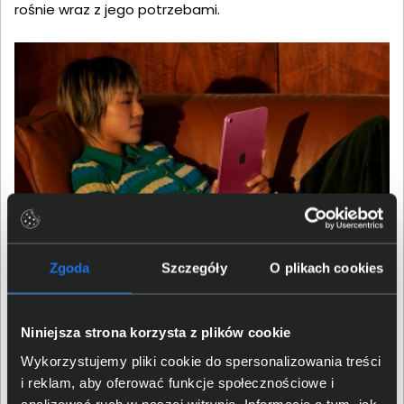
rośnie wraz z jego potrzebami.
Zgoda
Szczegóły
O plikach cookies
Akcesoria, które zwiększają
funkcjonalność
Niniejsza strona korzysta z plików cookie
Wykorzystujemy pliki cookie do spersonalizowania treści
Współpraca z Apple Pencil (USB-C) zmienia iPada 11" w
i reklam, aby oferować funkcje społecznościowe i
przestrzeń do rysowania, notowania i szkicowania.
analizować ruch w naszej witrynie. Informacje o tym, jak