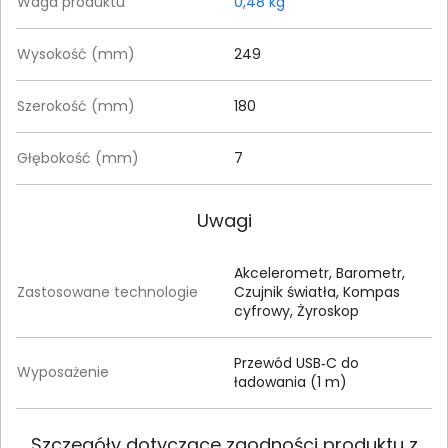
Waga produktu
0,48 kg
Wysokość (mm)
249
Szerokość (mm)
180
Głębokość (mm)
7
Uwagi
Akcelerometr, Barometr,
Zastosowane technologie
Czujnik światła, Kompas
cyfrowy, Żyroskop
Przewód USB‑C do
Wyposażenie
ładowania (1 m)
Szczegóły dotyczące zgodności produktu z