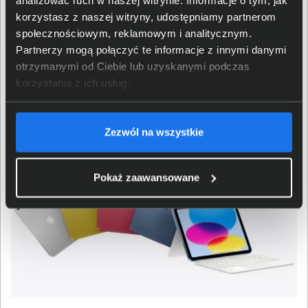
Magic Keyboard Folio zapewnia wygodę pisania, a jej
korzystasz z naszej witryny, udostępniamy partnerom
modułowa konstrukcja pozwala korzystać z odłączanej
społecznościowym, reklamowym i analitycznym.
klawiatury oraz ochronnej tylnej okładki zależnie od
Partnerzy mogą połączyć te informacje z innymi danymi
sytuacji. Magnetyczne mocowanie usprawnia
otrzymanymi od Ciebie lub uzyskanymi podczas
przełączanie między trybami pracy i mobilnością.
korzystania z ich usług.
Urządzenie zachowuje kompatybilność również z Apple
Pencil 1. generacji, co zwiększa elastyczność wyboru.
Zezwól na wszystkie
Pokaż zaawansowane