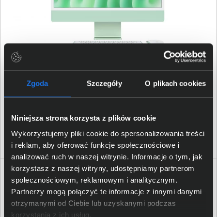
Komputer AiO Apple iMac MD2Q4ZE/A 24" 4,5K M4 10-
core CPU 10-core GPU 24GB 512SSD Int MacOS Zielony
Zgoda
Szczegóły
O plikach cookies
10 499,00 zł
Niniejsza strona korzysta z plików cookie
Wykorzystujemy pliki cookie do spersonalizowania treści
netto: 8 535,77 zł
i reklam, aby oferować funkcje społecznościowe i
analizować ruch w naszej witrynie. Informacje o tym, jak
korzystasz z naszej witryny, udostępniamy partnerom
społecznościowym, reklamowym i analitycznym.
Partnerzy mogą połączyć te informacje z innymi danymi
otrzymanymi od Ciebie lub uzyskanymi podczas
korzystania z ich usług.