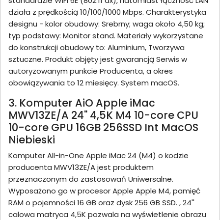
standardzie WiFi 6E (802.11 ax), natomiast łączność LAN
działa z prędkością 10/100/1000 Mbps. Charakterystyka
designu - kolor obudowy: Srebrny; waga około 4,50 kg;
typ podstawy: Monitor stand. Materiały wykorzystane
do konstrukcji obudowy to: Aluminium, Tworzywa
sztuczne. Produkt objęty jest gwarancją Serwis w
autoryzowanym punkcie Producenta, a okres
obowiązywania to 12 miesięcy. System macOS.
3. Komputer AiO Apple iMac
MWV13ZE/A 24" 4,5K M4 10-core CPU
10-core GPU 16GB 256SSD Int MacOS
Niebieski
Komputer All-in-One Apple iMac 24 (M4) o kodzie
producenta MWV13ZE/A jest produktem
przeznaczonym do zastosowań Uniwersalne.
Wyposażono go w procesor Apple Apple M4, pamięć
RAM o pojemności 16 GB oraz dysk 256 GB SSD. , 24''
calowa matryca 4,5K pozwala na wyświetlenie obrazu