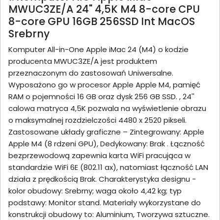
MWUC3ZE/A 24" 4,5K M4 8-core CPU
8-core GPU 16GB 256SSD Int MacOS
Srebrny
Komputer All-in-One Apple iMac 24 (M4) o kodzie
producenta MWUC3ZE/A jest produktem
przeznaczonym do zastosowań Uniwersalne.
Wyposażono go w procesor Apple Apple M4, pamięć
RAM o pojemności 16 GB oraz dysk 256 GB SSD. , 24''
calowa matryca 4,5K pozwala na wyświetlenie obrazu
o maksymalnej rozdzielczości 4480 x 2520 pikseli.
Zastosowane układy graficzne – Zintegrowany: Apple
Apple M4 (8 rdzeni GPU), Dedykowany: Brak . Łączność
bezprzewodową zapewnia karta WiFi pracująca w
standardzie WiFi 6E (802.11 ax), natomiast łączność LAN
działa z prędkością Brak. Charakterystyka designu -
kolor obudowy: Srebrny; waga około 4,42 kg; typ
podstawy: Monitor stand. Materiały wykorzystane do
konstrukcji obudowy to: Aluminium, Tworzywa sztuczne.