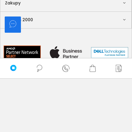
Zakupy
Delkom 2000
Sortuj
Domyślnie
Najtańsze