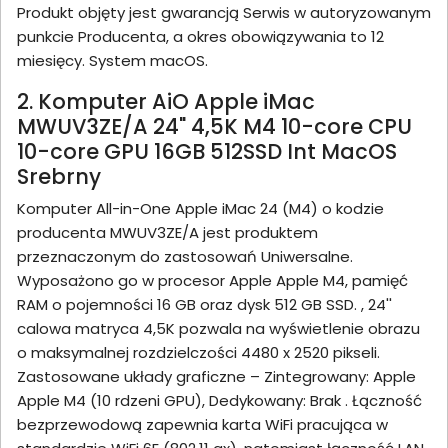
Produkt objęty jest gwarancją Serwis w autoryzowanym
punkcie Producenta, a okres obowiązywania to 12
miesięcy. System macOS.
2. Komputer AiO Apple iMac
MWUV3ZE/A 24" 4,5K M4 10-core CPU
10-core GPU 16GB 512SSD Int MacOS
Srebrny
Komputer All-in-One Apple iMac 24 (M4) o kodzie
producenta MWUV3ZE/A jest produktem
przeznaczonym do zastosowań Uniwersalne.
Wyposażono go w procesor Apple Apple M4, pamięć
RAM o pojemności 16 GB oraz dysk 512 GB SSD. , 24''
calowa matryca 4,5K pozwala na wyświetlenie obrazu
o maksymalnej rozdzielczości 4480 x 2520 pikseli.
Zastosowane układy graficzne – Zintegrowany: Apple
Apple M4 (10 rdzeni GPU), Dedykowany: Brak . Łączność
bezprzewodową zapewnia karta WiFi pracująca w