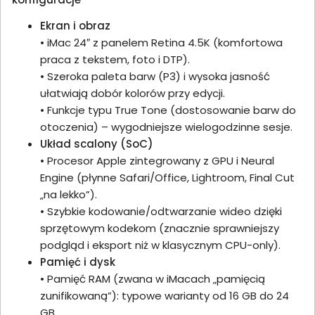
Ekran i obraz
• iMac 24″ z panelem Retina 4.5K (komfortowa
praca z tekstem, foto i DTP).
• Szeroka paleta barw (P3) i wysoka jasność
ułatwiają dobór kolorów przy edycji.
• Funkcje typu True Tone (dostosowanie barw do
otoczenia) – wygodniejsze wielogodzinne sesje.
Układ scalony (SoC)
• Procesor Apple zintegrowany z GPU i Neural
Engine (płynne Safari/Office, Lightroom, Final Cut
„na lekko”).
• Szybkie kodowanie/odtwarzanie wideo dzięki
sprzętowym kodekom (znacznie sprawniejszy
podgląd i eksport niż w klasycznym CPU-only).
Pamięć i dysk
• Pamięć RAM (zwana w iMacach „pamięcią
zunifikowaną”): typowe warianty od 16 GB do 24
GB.