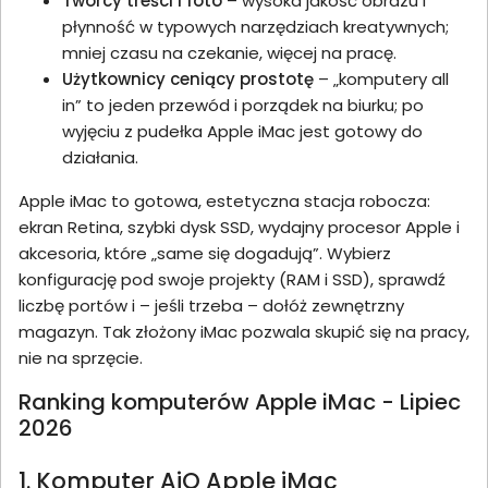
Twórcy treści i foto
– wysoka jakość obrazu i
płynność w typowych narzędziach kreatywnych;
mniej czasu na czekanie, więcej na pracę.
Użytkownicy ceniący prostotę
– „komputery all
in” to jeden przewód i porządek na biurku; po
wyjęciu z pudełka Apple iMac jest gotowy do
działania.
Apple iMac to gotowa, estetyczna stacja robocza:
ekran Retina, szybki dysk SSD, wydajny procesor Apple i
akcesoria, które „same się dogadują”. Wybierz
konfigurację pod swoje projekty (RAM i SSD), sprawdź
liczbę portów i – jeśli trzeba – dołóż zewnętrzny
magazyn. Tak złożony iMac pozwala skupić się na pracy,
nie na sprzęcie.
Ranking komputerów Apple iMac - Lipiec
2026
1. Komputer AiO Apple iMac