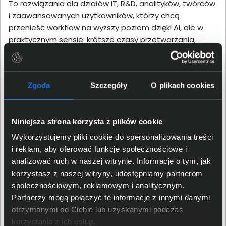
To rozwiązania dla działów IT, R&D, analityków, twórców
i zaawansowanych użytkowników, którzy chcą
przenieść workflow na wyższy poziom dzięki AI, ale w
praktycznym sensie: krótsze czasy przetwarzania,
płynniejsza praca narzędzi i lepsza responsywność
środowiska.
Najważniejsze parametry techniczne
Zgoda
Szczegóły
O plikach cookies
NVIDIA DLSS – kiedy ma znaczenie?
Niniejsza strona korzysta z plików cookie
NVIDIA DLSS to zestaw technologii renderowania
neuronowego, który wykorzystuje AI do zwiększenia
Wykorzystujemy pliki cookie do spersonalizowania treści
wydajności i jakości obrazu. To istotne głównie wtedy,
i reklam, aby oferować funkcje społecznościowe i
gdy komputer ma służyć też do grafiki czasu
analizować ruch w naszej witrynie. Informacje o tym, jak
rzeczywistego i gier (np. stanowisko „creator +
korzystasz z naszej witryny, udostępniamy partnerom
gaming”), bo DLSS potrafi dać zauważalnie lepszą
społecznościowym, reklamowym i analitycznym.
płynność bez proporcjonalnego wzrostu obciążenia.
Partnerzy mogą połączyć te informacje z innymi danymi
otrzymanymi od Ciebie lub uzyskanymi podczas
Pamięć RAM i komfort pracy na danych
korzystania z ich usług.