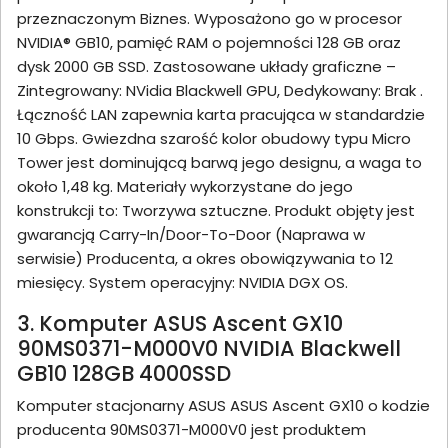
przeznaczonym Biznes. Wyposażono go w procesor
NVIDIA® GB10, pamięć RAM o pojemności 128 GB oraz
dysk 2000 GB SSD. Zastosowane układy graficzne –
Zintegrowany: NVidia Blackwell GPU, Dedykowany: Brak .
Łączność LAN zapewnia karta pracująca w standardzie
10 Gbps. Gwiezdna szarość kolor obudowy typu Micro
Tower jest dominującą barwą jego designu, a waga to
około 1,48 kg. Materiały wykorzystane do jego
konstrukcji to: Tworzywa sztuczne. Produkt objęty jest
gwarancją Carry-In/Door-To-Door (Naprawa w
serwisie) Producenta, a okres obowiązywania to 12
miesięcy. System operacyjny: NVIDIA DGX OS.
3. Komputer ASUS Ascent GX10
90MS0371-M000V0 NVIDIA Blackwell
GB10 128GB 4000SSD
Komputer stacjonarny ASUS ASUS Ascent GX10 o kodzie
producenta 90MS0371-M000V0 jest produktem