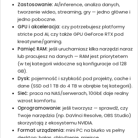
Zastosowanie:
AI/inference, analiza danych,
tworzenie wideo, streaming, gry — jedno główne i
jedno poboczne.
GPU i akceleracja:
czy potrzebujesz platformy
stricte pod AI, czy także GPU GeForce RTX pod
kreatywne/gaming.
Pamięć RAM:
jeśli uruchamiasz kilka narzędzi naraz
lub pracujesz na danych — RAM jest priorytetem
(w tej kategorii widoczne są konfiguracje od 128
GB).
Dysk:
pojemność i szybkość pod projekty, cache i
dane (SSD od 1 TB do 4 TB w obrębie tej kategorii).
Sieć:
praca na NAS/serwerach, 10GbE daje realny
wzrost komfortu.
Oprogramowanie:
jeśli tworzysz — sprawdź, czy
Twoje narzędzia (np. DaVinci Resolve, OBS Studio)
skorzystają z ekosystemu NVIDIA.
Format urządzenia:
mini PC na biurko vs pełny
desktop; hałas, chłodzenie, miejsce.