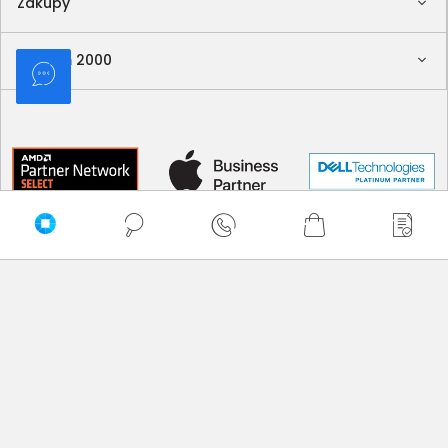
Zakupy
Delkom 2000
Sortuj
Domyślnie
Najtańsze