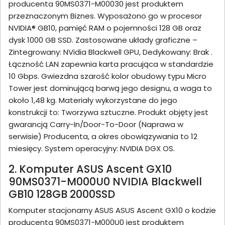
producenta 90MS0371-M00030 jest produktem
przeznaczonym Biznes. Wyposażono go w procesor
NVIDIA® GB10, pamięć RAM o pojemności 128 GB oraz
dysk 1000 GB SSD. Zastosowane układy graficzne –
Zintegrowany: NVidia Blackwell GPU, Dedykowany: Brak .
Łączność LAN zapewnia karta pracująca w standardzie
10 Gbps. Gwiezdna szarość kolor obudowy typu Micro
Tower jest dominującą barwą jego designu, a waga to
około 1,48 kg. Materiały wykorzystane do jego
konstrukcji to: Tworzywa sztuczne. Produkt objęty jest
gwarancją Carry-In/Door-To-Door (Naprawa w
serwisie) Producenta, a okres obowiązywania to 12
miesięcy. System operacyjny: NVIDIA DGX OS.
2. Komputer ASUS Ascent GX10
90MS0371-M000U0 NVIDIA Blackwell
GB10 128GB 2000SSD
Komputer stacjonarny ASUS ASUS Ascent GX10 o kodzie
producenta 90MS0371-M000U0 jest produktem