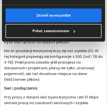
W AI workflow pamięć szybko staje się wąskim gardłem.
Na delkom.pl są konfiguracje z 128 GB RAM, co ma duże
Zezwól na wszystkie
znaczenie przy pracy wielozadaniowej i większych
projektach. Im więcej procesów i narzędzi działa
równolegle (środowiska, kontenery, analiza danych),
Pokaż zaawansowane
tym większy sens ma zapas RAM.
Dysk SSD i praca na dużych plikach
Dla AI i produkcji kreatywnej liczy się też szybkie I/O. W
tej kategorii pojawiają się konfiguracje z SSD (od 1 TB do
4 TB). Praktyczna zasada: jeśli pracujesz na
datasetach i projektach, planuj nie tylko „startową”
pojemność, ale też docelowe miejsce na dane
(NAS/serwer plików).
Sieć i podłączenia
Przy pracy z danymi sieć bywa krytyczna. LAN 10 Gbps
ułatwia pracę na zasobach sieciowych i szybkie