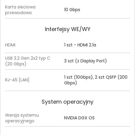
Karta sieciowa
10 Gbps
przewodowa
Interfejsy WE/WY
HDMI
1 szt - HDMI 2.1a
USB 3.2 Gen 2x2 typ C
3 szt (z Display Port)
(20 Gbps)
1 szt (10Gbps), 2 szt QSFP (200
RJ-45 [LAN]
Gbps)
System operacyjny
Wersja systemu
NVIDIA DGX OS
operacyjnego