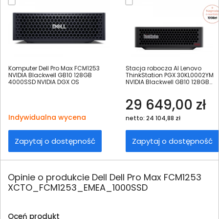
Komputer Dell Pro Max FCM1253
Stacja robocza AI Lenovo
NVIDIA Blackwell GB10 128GB
ThinkStation PGX 30KL0002YM
4000SSD NVIDIA DGX OS
NVIDIA Blackwell GB10 128GB
1000SSD Int DGX-OS Linux
29 649,00 zł
Indywidualna wycena
netto: 24 104,88 zł
Zapytaj o dostępność
Zapytaj o dostępność
Opinie o produkcie Dell Dell Pro Max FCM1253
XCTO_FCM1253_EMEA_1000SSD
Oceń produkt