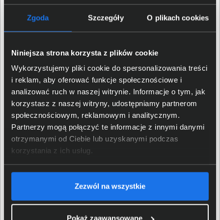
Bezpieczne środowisko AI i
Zgoda
Szczegóły
O plikach cookies
optymalizacja pracy
Niniejsza strona korzysta z plików cookie
Platforma działa pod kontrolą NVIDIA DGX OS opartego
Wykorzystujemy pliki cookie do spersonalizowania treści
na Ubuntu. Ten zoptymalizowano do pracy z
i reklam, aby oferować funkcje społecznościowe i
narzędziami sztucznej inteligencji, frameworkami
analizować ruch w naszej witrynie. Informacje o tym, jak
machine learning oraz środowiskami
korzystasz z naszej witryny, udostępniamy partnerom
programistycznymi. System zapewnia stabilność, pełną
społecznościowym, reklamowym i analitycznym.
integrację z ekosystemem NVIDIA AI oraz uproszczone
Partnerzy mogą połączyć te informacje z innymi danymi
zarządzanie infrastrukturą.
otrzymanymi od Ciebie lub uzyskanymi podczas
korzystania z ich usług.
Zezwól na wszystkie
Pokaż zaawansowane