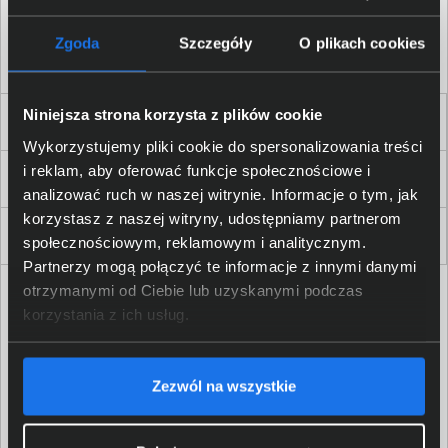
Akceptuję
regulamin
sklepu oraz zapoznałem/am się
z
polityką prywatności.
*
Zgoda
Szczegóły
O plikach cookies
* zgoda wymagana
Niniejsza strona korzysta z plików cookie
Dla Firm i Instytucji
Wykorzystujemy pliki cookie do spersonalizowania treści
i reklam, aby oferować funkcje społecznościowe i
Zakupy
analizować ruch w naszej witrynie. Informacje o tym, jak
korzystasz z naszej witryny, udostępniamy partnerom
Delkom 2000
społecznościowym, reklamowym i analitycznym.
Partnerzy mogą połączyć te informacje z innymi danymi
otrzymanymi od Ciebie lub uzyskanymi podczas
korzystania z ich usług.
Zezwól na wszystkie