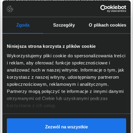
efekt regularnego rozwoju kompetencji zespołu,
zdobywania certyfikacji oraz utrzymywania wysokiej
jakości obsługi i wsparcia klientów. Lenovo podkreśla, że
partnerzy na poziomie Platinum należą do grona firm
Zgoda
Szczegóły
O plikach cookies
budujących długofalowe relacje, rozwijających
zaawansowane kompetencje technologiczne i
spełniających najwyższe standardy współpracy. Status
Niniejsza strona korzysta z plików cookie
ten jest również potwierdzeniem silnej pozycji
Wykorzystujemy pliki cookie do spersonalizowania treści
biznesowej oraz wysokich wyników sprzedażowych.
i reklam, aby oferować funkcje społecznościowe i
analizować ruch w naszej witrynie. Informacje o tym, jak
Traktujemy tę nagrodę przede wszystkim jako
korzystasz z naszej witryny, udostępniamy partnerom
potwierdzenie jakości naszej codziennej pracy oraz
społecznościowym, reklamowym i analitycznym.
zaangażowania całego zespołu. To dla nas motywacja
Partnerzy mogą połączyć te informacje z innymi danymi
do dalszego rozwoju i utrzymywania najwyższych
otrzymanymi od Ciebie lub uzyskanymi podczas
standardów współpracy.
korzystania z ich usług.
Dziękujemy naszym Klientom i Partnerom za zaufanie —
to właśnie dzięki wieloletniej współpracy możemy stale
Zezwól na wszystkie
się rozwijać i realizować kolejne ambitne cele. Nie