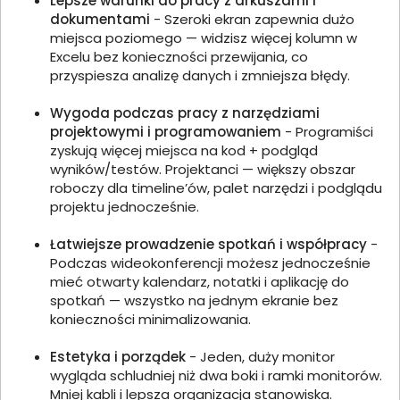
Lepsze warunki do pracy z arkuszami i
dokumentami
- Szeroki ekran zapewnia dużo
miejsca poziomego — widzisz więcej kolumn w
Excelu bez konieczności przewijania, co
przyspiesza analizę danych i zmniejsza błędy.
Wygoda podczas pracy z narzędziami
projektowymi i programowaniem
- Programiści
zyskują więcej miejsca na kod + podgląd
wyników/testów. Projektanci — większy obszar
roboczy dla timeline’ów, palet narzędzi i podglądu
projektu jednocześnie.
Łatwiejsze prowadzenie spotkań i współpracy
-
Podczas wideokonferencji możesz jednocześnie
mieć otwarty kalendarz, notatki i aplikację do
spotkań — wszystko na jednym ekranie bez
konieczności minimalizowania.
Estetyka i porządek
- Jeden, duży monitor
wygląda schludniej niż dwa boki i ramki monitorów.
Mniej kabli i lepsza organizacja stanowiska.