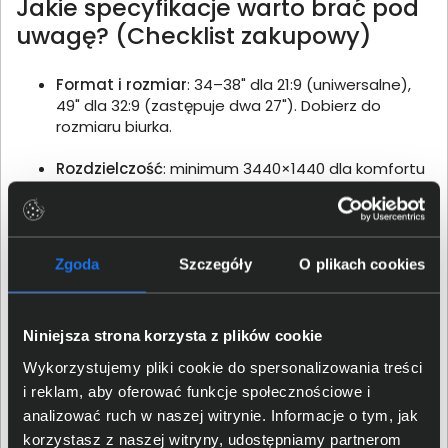
Jakie specyfikacje warto brać pod
uwagę? (Checklist zakupowy)
Format i rozmiar
: 34–38" dla 21:9 (uniwersalne),
49" dla 32:9 (zastępuje dwa 27"). Dobierz do
rozmiaru biurka.
Rozdzielczość
: minimum 3440×1440 dla komfortu
pracy; 3440×1440 to „złoty środek” między
ostrością a wymaganiami GPU. Dla 32:9 potrzebna
jest wyższa szerokość (np. 5120×1440).
Zgoda
Szczegóły
O plikach cookies
Matryca
: IPS — najlepsze pod kątem kątów
widzenia i wiernego odwzorowania kolorów; VA —
lepszy kontrast, ale wolniejsze czasy reakcji; OLED
rzadziej w biurze (koszt).
Niniejsza strona korzysta z plików cookie
Wykorzystujemy pliki cookie do spersonalizowania treści
Krzywizna
: jeśli wybierasz curved, sprawdź
i reklam, aby oferować funkcje społecznościowe i
krzywiznę (np. 1000R–1800R) i oceń, czy pasuje do
analizować ruch w naszej witrynie. Informacje o tym, jak
odległości oglądania.
korzystasz z naszej witryny, udostępniamy partnerom