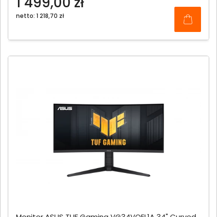
1 499,00 zł
netto: 1 218,70 zł
Monitor ASUS TUF Gaming VG34VQEL1A 34" Curved