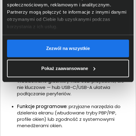
Złącza
: DisplayPort 1.4 / HDMI 2.0+; USB-C z
społecznościowym, reklamowym i analitycznym.
obsługą Power Delivery (dla laptopów — pozwala
Partnerzy mogą połączyć te informacje z innymi danymi
ładować i przesyłać obraz jednym kablem).
otrzymanymi od Ciebie lub uzyskanymi podczas
korzystania z ich usług.
Regulacja i VESA
: wysokość, pivot (jeśli jest
potrzebny), VESA 100×100 — ważne dla ergonomii i
montażu na ramieniu.
Zezwól na wszystkie
HDR / jasność
: przy pracy w jasnym biurze
przydatna wyższa jasność; HDR nie jest konieczne,
ale bywa przydatne w pracy z multimediami.
Pokaż zaawansowane
Wbudowane głośniki / hub USB
: przydatne, ale
nie kluczowe — hub USB-C/USB-A ułatwia
podłączanie peryferiów.
Funkcje programowe
: przyjazne narzędzia do
dzielenia ekranu (wbudowane tryby PBP/PIP,
profile okien) lub zgodność z systemowymi
menedżerami okien.