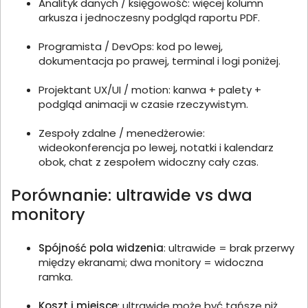
Analityk danych / księgowość: więcej kolumn
arkusza i jednoczesny podgląd raportu PDF.
Programista / DevOps: kod po lewej,
dokumentacja po prawej, terminal i logi poniżej.
Projektant UX/UI / motion: kanwa + palety +
podgląd animacji w czasie rzeczywistym.
Zespoły zdalne / menedżerowie:
wideokonferencja po lewej, notatki i kalendarz
obok, chat z zespołem widoczny cały czas.
Porównanie: ultrawide vs dwa
monitory
Spójność pola widzenia
: ultrawide = brak przerwy
między ekranami; dwa monitory = widoczna
ramka.
Koszt i miejsce
: ultrawide może być tańsze niż