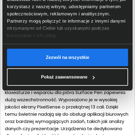
magazynów, handlowców i osób pracujących w terenie.
korzystasz z naszej witryny, udostępniamy partnerom
Surface Go
4 to kompaktowe oraz lekkie urządzenie
społecznościowym, reklamowym i analitycznym.
typu 2w1, który doskonale sprawdza się w pracy w
Partnerzy mogą połączyć te informacje z innymi danymi
terenie. Dzięki mobilności, solidnej obudowie i
otrzymanymi od Ciebie lub uzyskanymi podczas
możliwości długiej pracy na baterii, jest idealny dla
korzystania z ich usług.
pracowników magazynów, handlowców oraz
pracowników mobilnych. Ekran dotykowy z obsługą
rysika Surface Pen ułatwia zarządzanie dokumentacją,
Zezwól na wszystkie
wprowadzanie danych i korzystanie z aplikacji
dedykowanych logistyce oraz sprzedaży. Modele
Pokaż zaawansowane
Surface Pro
10 i Surface Pro 11 to urządzenia 2w1, które
oferują większą moc obliczeniową. Dzięki odłączanej
klawiaturze i wsparciu dla pióra Surface Pen zapewnia
dużą wszechstronność. Wyposażono je w wysokiej
jakości ekrany PixelSense o przekątnej 13 cali. Dzięki
temu świetnie nadają się do obsługi aplikacji biurowych
oraz bardziej wymagających zadań, takich jak analizy
danych czy prezentacje. Urządzenia te dedykowano