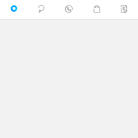
Zaufali nam
Newsletter
Nie przegap żadnej promocji!
Podaj adres e-mail
Akceptuję
regulamin
sklepu oraz zapoznałem/am się
z
polityką prywatności.
*