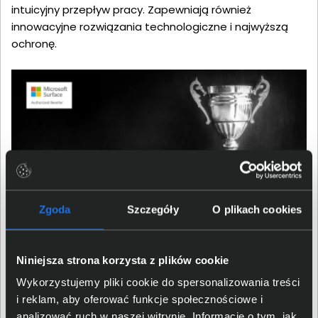
intuicyjny przepływ pracy. Zapewniają również
innowacyjne rozwiązania technologiczne i najwyższą
ochronę.
Zgoda
Szczegóły
O plikach cookies
Surface Go 4 i Surface Pro -
Niniejsza strona korzysta z plików cookie
idealne do pracy w terenie
Wykorzystujemy pliki cookie do spersonalizowania treści
i reklam, aby oferować funkcje społecznościowe i
Serie te idealnie sprawdzą się dla pracowników
analizować ruch w naszej witrynie. Informacje o tym, jak