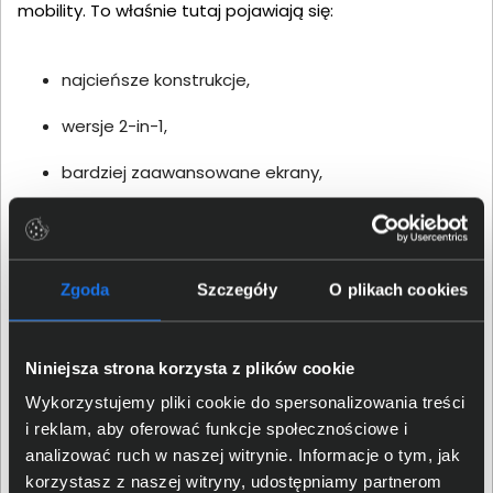
mobility. To właśnie tutaj pojawiają się:
najcieńsze konstrukcje,
wersje 2-in-1,
bardziej zaawansowane ekrany,
wyższa wydajność AI,
lepsze materiały obudowy.
Zgoda
Szczegóły
O plikach cookies
Dell podaje, że nowe konstrukcje są nawet o 18%
cieńsze niż poprzednia generacja.
Niniejsza strona korzysta z plików cookie
Co nowego w Dell Pro 7?
Wykorzystujemy pliki cookie do spersonalizowania treści
i reklam, aby oferować funkcje społecznościowe i
analizować ruch w naszej witrynie. Informacje o tym, jak
Nowość
Efekt
korzystasz z naszej witryny, udostępniamy partnerom