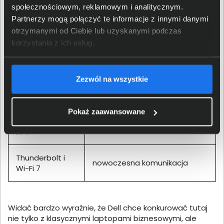
społecznościowym, reklamowym i analitycznym.
wyższa jakość obrazu i niższy
Tandem OLED
Partnerzy mogą połączyć te informacje z innymi danymi
pobór energii
otrzymanymi od Ciebie lub uzyskanymi podczas
korzystania z ich usług.
Intel Core Ultra
wyższa wydajność AI
Series 3
Zezwól na wszystkie
obsługa zaawansowanych
NPU do 50 TOPS
funkcji AI
Pokaż zaawansowane
konstrukcje 2-
większa elastyczność pracy
in-1
Thunderbolt i
nowoczesna komunikacja
Wi-Fi 7
Widać bardzo wyraźnie, że Dell chce konkurować tutaj
nie tylko z klasycznymi laptopami biznesowymi, ale