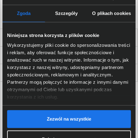
Akceptuję
regulamin
sklepu oraz zapoznałem/am się
z
polityką prywatności.
*
Zgoda
Szczegóły
O plikach cookies
* zgoda wymagana
Niniejsza strona korzysta z plików cookie
Dla Firm i Instytucji
Wykorzystujemy pliki cookie do spersonalizowania treści
i reklam, aby oferować funkcje społecznościowe i
Zakupy
analizować ruch w naszej witrynie. Informacje o tym, jak
korzystasz z naszej witryny, udostępniamy partnerom
Delkom 2000
społecznościowym, reklamowym i analitycznym.
Partnerzy mogą połączyć te informacje z innymi danymi
otrzymanymi od Ciebie lub uzyskanymi podczas
korzystania z ich usług.
Zezwól na wszystkie