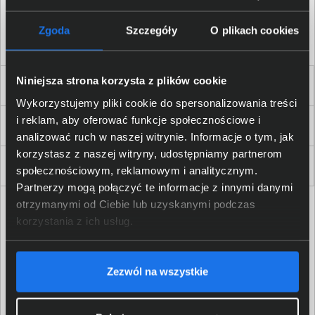
Akceptuję
regulamin
sklepu oraz zapoznałem/am się
z
polityką prywatności.
*
Zgoda
Szczegóły
O plikach cookies
* zgoda wymagana
Niniejsza strona korzysta z plików cookie
Dla Firm i Instytucji
Wykorzystujemy pliki cookie do spersonalizowania treści
i reklam, aby oferować funkcje społecznościowe i
Zakupy
analizować ruch w naszej witrynie. Informacje o tym, jak
korzystasz z naszej witryny, udostępniamy partnerom
Delkom 2000
społecznościowym, reklamowym i analitycznym.
Partnerzy mogą połączyć te informacje z innymi danymi
otrzymanymi od Ciebie lub uzyskanymi podczas
korzystania z ich usług.
Zezwól na wszystkie