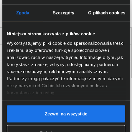
Akceptuję
regulamin
sklepu oraz zapoznałem/am się
z
polityką prywatności.
*
Zgoda
Szczegóły
O plikach cookies
* zgoda wymagana
Niniejsza strona korzysta z plików cookie
Dla Firm i Instytucji
Wykorzystujemy pliki cookie do spersonalizowania treści
i reklam, aby oferować funkcje społecznościowe i
Zakupy
analizować ruch w naszej witrynie. Informacje o tym, jak
korzystasz z naszej witryny, udostępniamy partnerom
Delkom 2000
społecznościowym, reklamowym i analitycznym.
Partnerzy mogą połączyć te informacje z innymi danymi
otrzymanymi od Ciebie lub uzyskanymi podczas
korzystania z ich usług.
Zezwól na wszystkie