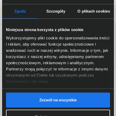
Akceptuję
regulamin
sklepu oraz zapoznałem/am się
z
polityką prywatności.
*
Zgoda
Szczegóły
O plikach cookies
* zgoda wymagana
Niniejsza strona korzysta z plików cookie
Dla Firm i Instytucji
Wykorzystujemy pliki cookie do spersonalizowania treści
i reklam, aby oferować funkcje społecznościowe i
Zakupy
analizować ruch w naszej witrynie. Informacje o tym, jak
korzystasz z naszej witryny, udostępniamy partnerom
Delkom 2000
społecznościowym, reklamowym i analitycznym.
Partnerzy mogą połączyć te informacje z innymi danymi
otrzymanymi od Ciebie lub uzyskanymi podczas
korzystania z ich usług.
Zezwól na wszystkie