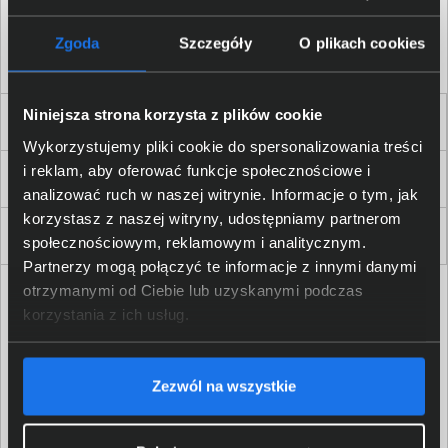
Akceptuję
regulamin
sklepu oraz zapoznałem/am się
z
polityką prywatności.
*
Zgoda
Szczegóły
O plikach cookies
* zgoda wymagana
Niniejsza strona korzysta z plików cookie
Dla Firm i Instytucji
Wykorzystujemy pliki cookie do spersonalizowania treści
i reklam, aby oferować funkcje społecznościowe i
Zakupy
analizować ruch w naszej witrynie. Informacje o tym, jak
korzystasz z naszej witryny, udostępniamy partnerom
Delkom 2000
społecznościowym, reklamowym i analitycznym.
Partnerzy mogą połączyć te informacje z innymi danymi
otrzymanymi od Ciebie lub uzyskanymi podczas
korzystania z ich usług.
Zezwól na wszystkie