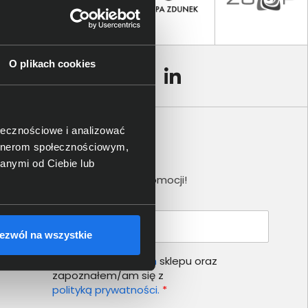
O plikach cookies
ołecznościowe i analizować
artnerom społecznościowym,
Newsletter
anymi od Ciebie lub
Nie przegap żadnej promocji!
Podaj adres e-mail
ezwól na wszystkie
Akceptuję
regulamin
sklepu oraz
zapoznałem/am się z
polityką prywatności.
*