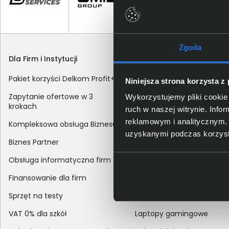
Zgoda
Dla Firm i Instytucji
Zakupy
Pakiet korzyści Delkom Profit+
Sposoby dostawy
Niniejsza strona korzysta z
Zapytanie ofertowe w 3
Metody płatności
Wykorzystujemy pliki cookie 
krokach
ruch w naszej witrynie. Inf
Zakup z dofinansowaniem
reklamowym i analitycznym. 
Kompleksowa obsługa Biznesu
Odroczony termin płatnoś
uzyskanymi podczas korzysta
Biznes Partner
Korekta danych nabywcy
Obsługa informatyczna firm
sprzedaży
Finansowanie dla firm
Reklamacje
Sprzęt na testy
Zwroty
VAT 0% dla szkół
Laptopy gamingowe