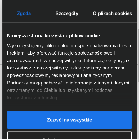
Akceptuję
regulamin
sklepu oraz zapoznałem/am się
z
polityką prywatności.
*
Zgoda
Szczegóły
O plikach cookies
* zgoda wymagana
Niniejsza strona korzysta z plików cookie
Dla Firm i Instytucji
Wykorzystujemy pliki cookie do spersonalizowania treści
i reklam, aby oferować funkcje społecznościowe i
Zakupy
analizować ruch w naszej witrynie. Informacje o tym, jak
korzystasz z naszej witryny, udostępniamy partnerom
Delkom 2000
społecznościowym, reklamowym i analitycznym.
Partnerzy mogą połączyć te informacje z innymi danymi
otrzymanymi od Ciebie lub uzyskanymi podczas
korzystania z ich usług.
Zezwól na wszystkie