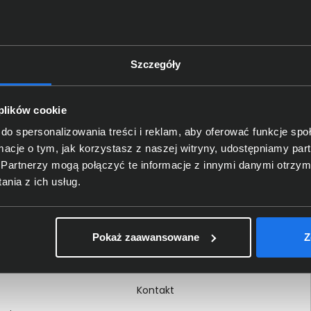
Szczegóły
Delkom 2000
O nas
 plików cookie
Certyfikaty i autoryzacje
do spersonalizowania treści i reklam, aby oferować funkcje sp
ormacje o tym, jak korzystasz z naszej witryny, udostępniamy p
Nagrody i wyróżnienia
Partnerzy mogą połączyć te informacje z innymi danymi otrzym
ci
Regulamin
nia z ich usług.
 na dokumencie
Polityka prywatności
Procedura zgłoszeń
Pokaż zaawansowane
Z
wewnętrznych
Kariera
Kontakt