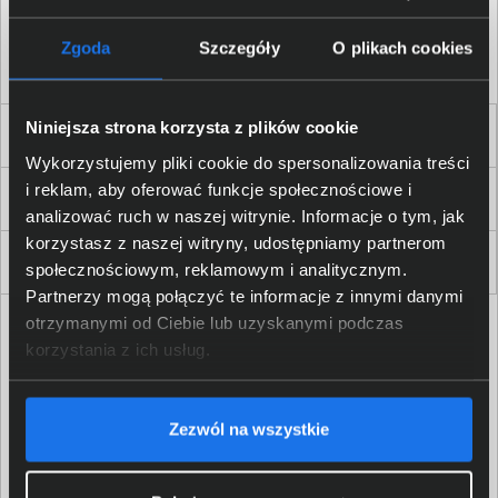
Akceptuję
regulamin
sklepu oraz zapoznałem/am się
z
polityką prywatności.
*
Zgoda
Szczegóły
O plikach cookies
* zgoda wymagana
Niniejsza strona korzysta z plików cookie
Dla Firm i Instytucji
Wykorzystujemy pliki cookie do spersonalizowania treści
i reklam, aby oferować funkcje społecznościowe i
Zakupy
analizować ruch w naszej witrynie. Informacje o tym, jak
korzystasz z naszej witryny, udostępniamy partnerom
Delkom 2000
społecznościowym, reklamowym i analitycznym.
Partnerzy mogą połączyć te informacje z innymi danymi
otrzymanymi od Ciebie lub uzyskanymi podczas
korzystania z ich usług.
Zezwól na wszystkie