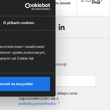
O plikach cookies
ołecznościowe i analizować
artnerom społecznościowym,
Newsletter
anymi od Ciebie lub
Nie przegap żadnej promocji!
Podaj adres e-mail
ezwól na wszystkie
Akceptuję
regulamin
sklepu oraz
zapoznałem/am się z
polityką prywatności.
*