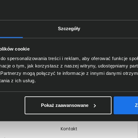
Szczegóły
Delkom 2000
O nas
 plików cookie
Certyfikaty i autoryzacje
do spersonalizowania treści i reklam, aby oferować funkcje sp
ormacje o tym, jak korzystasz z naszej witryny, udostępniamy p
Nagrody i wyróżnienia
Partnerzy mogą połączyć te informacje z innymi danymi otrzym
ci
Regulamin
nia z ich usług.
 na dokumencie
Polityka prywatności
Procedura zgłoszeń
Pokaż zaawansowane
Z
wewnętrznych
Kariera
Kontakt