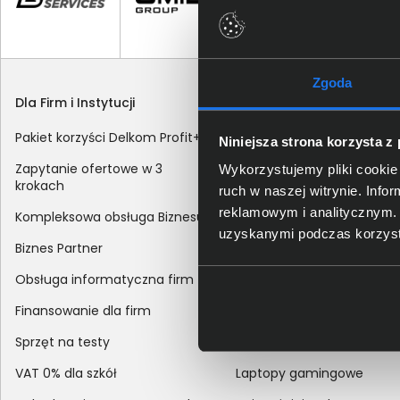
Zgoda
Dla Firm i Instytucji
Zakupy
Pakiet korzyści Delkom Profit+
Sposoby dostawy
Niniejsza strona korzysta z
Zapytanie ofertowe w 3
Metody płatności
Wykorzystujemy pliki cookie 
krokach
ruch w naszej witrynie. Inf
Zakup z dofinansowaniem
reklamowym i analitycznym. 
Kompleksowa obsługa Biznesu
Odroczony termin płatnoś
uzyskanymi podczas korzysta
Biznes Partner
Korekta danych nabywcy
Obsługa informatyczna firm
sprzedaży
Finansowanie dla firm
Reklamacje
Sprzęt na testy
Zwroty
VAT 0% dla szkół
Laptopy gamingowe