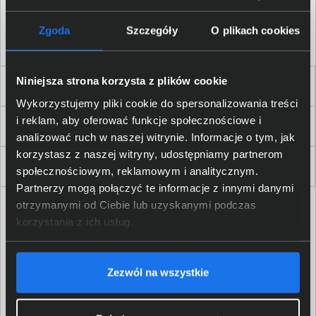
Akceptuję
regulamin
sklepu oraz zapoznałem/am się
z
polityką prywatności.
*
Zgoda
Szczegóły
O plikach cookies
* zgoda wymagana
Niniejsza strona korzysta z plików cookie
Dla Firm i Instytucji
Wykorzystujemy pliki cookie do spersonalizowania treści
i reklam, aby oferować funkcje społecznościowe i
Zakupy
analizować ruch w naszej witrynie. Informacje o tym, jak
korzystasz z naszej witryny, udostępniamy partnerom
Delkom 2000
społecznościowym, reklamowym i analitycznym.
Partnerzy mogą połączyć te informacje z innymi danymi
otrzymanymi od Ciebie lub uzyskanymi podczas
korzystania z ich usług.
Zezwól na wszystkie