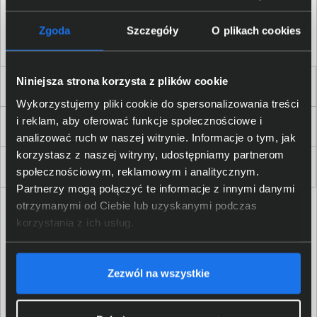
Akceptuję
regulamin
sklepu oraz zapoznałem/am się
z
polityką prywatności.
*
Zgoda
Szczegóły
O plikach cookies
* zgoda wymagana
Niniejsza strona korzysta z plików cookie
Dla Firm i Instytucji
Wykorzystujemy pliki cookie do spersonalizowania treści
i reklam, aby oferować funkcje społecznościowe i
Zakupy
analizować ruch w naszej witrynie. Informacje o tym, jak
korzystasz z naszej witryny, udostępniamy partnerom
Delkom 2000
społecznościowym, reklamowym i analitycznym.
Partnerzy mogą połączyć te informacje z innymi danymi
otrzymanymi od Ciebie lub uzyskanymi podczas
korzystania z ich usług.
Zezwól na wszystkie