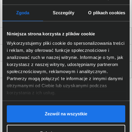
Akceptuję
regulamin
sklepu oraz zapoznałem/am się
z
polityką prywatności.
*
Zgoda
Szczegóły
O plikach cookies
* zgoda wymagana
Niniejsza strona korzysta z plików cookie
Dla Firm i Instytucji
Wykorzystujemy pliki cookie do spersonalizowania treści
i reklam, aby oferować funkcje społecznościowe i
Zakupy
analizować ruch w naszej witrynie. Informacje o tym, jak
korzystasz z naszej witryny, udostępniamy partnerom
Delkom 2000
społecznościowym, reklamowym i analitycznym.
Partnerzy mogą połączyć te informacje z innymi danymi
otrzymanymi od Ciebie lub uzyskanymi podczas
korzystania z ich usług.
Zezwól na wszystkie