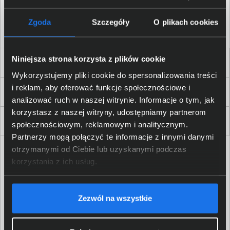
Akceptuję
regulamin
sklepu oraz zapoznałem/am się
z
polityką prywatności.
*
Zgoda
Szczegóły
O plikach cookies
* zgoda wymagana
Niniejsza strona korzysta z plików cookie
Dla Firm i Instytucji
Wykorzystujemy pliki cookie do spersonalizowania treści
i reklam, aby oferować funkcje społecznościowe i
Zakupy
analizować ruch w naszej witrynie. Informacje o tym, jak
korzystasz z naszej witryny, udostępniamy partnerom
Delkom 2000
społecznościowym, reklamowym i analitycznym.
Partnerzy mogą połączyć te informacje z innymi danymi
otrzymanymi od Ciebie lub uzyskanymi podczas
korzystania z ich usług.
Zezwól na wszystkie