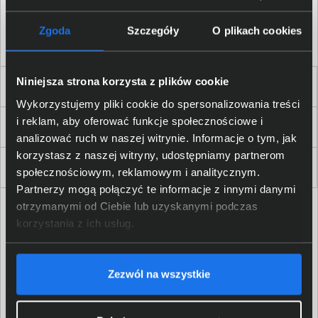
Akceptuję
regulamin
sklepu oraz zapoznałem/am się
z
polityką prywatności.
*
Zgoda
Szczegóły
O plikach cookies
* zgoda wymagana
Niniejsza strona korzysta z plików cookie
Dla Firm i Instytucji
Wykorzystujemy pliki cookie do spersonalizowania treści
i reklam, aby oferować funkcje społecznościowe i
Zakupy
analizować ruch w naszej witrynie. Informacje o tym, jak
korzystasz z naszej witryny, udostępniamy partnerom
Delkom 2000
społecznościowym, reklamowym i analitycznym.
Partnerzy mogą połączyć te informacje z innymi danymi
otrzymanymi od Ciebie lub uzyskanymi podczas
korzystania z ich usług.
Zezwól na wszystkie