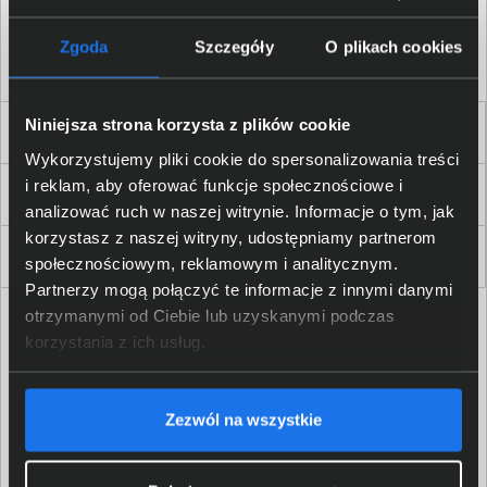
Akceptuję
regulamin
sklepu oraz zapoznałem/am się
z
polityką prywatności.
*
Zgoda
Szczegóły
O plikach cookies
* zgoda wymagana
Niniejsza strona korzysta z plików cookie
Dla Firm i Instytucji
Wykorzystujemy pliki cookie do spersonalizowania treści
i reklam, aby oferować funkcje społecznościowe i
Zakupy
analizować ruch w naszej witrynie. Informacje o tym, jak
korzystasz z naszej witryny, udostępniamy partnerom
Delkom 2000
społecznościowym, reklamowym i analitycznym.
Partnerzy mogą połączyć te informacje z innymi danymi
otrzymanymi od Ciebie lub uzyskanymi podczas
korzystania z ich usług.
Zezwól na wszystkie