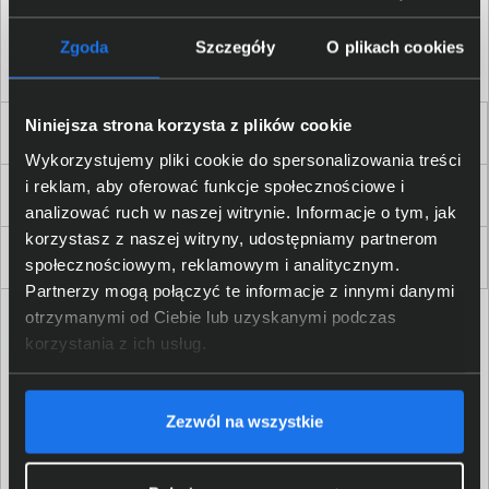
Akceptuję
regulamin
sklepu oraz zapoznałem/am się
z
polityką prywatności.
*
Zgoda
Szczegóły
O plikach cookies
* zgoda wymagana
Niniejsza strona korzysta z plików cookie
Dla Firm i Instytucji
Wykorzystujemy pliki cookie do spersonalizowania treści
i reklam, aby oferować funkcje społecznościowe i
Zakupy
analizować ruch w naszej witrynie. Informacje o tym, jak
korzystasz z naszej witryny, udostępniamy partnerom
Delkom 2000
społecznościowym, reklamowym i analitycznym.
Partnerzy mogą połączyć te informacje z innymi danymi
otrzymanymi od Ciebie lub uzyskanymi podczas
korzystania z ich usług.
Zezwól na wszystkie