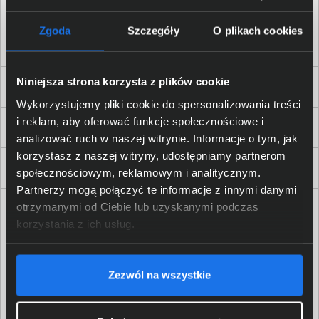
Akceptuję
regulamin
sklepu oraz zapoznałem/am się
z
polityką prywatności.
*
Zgoda
Szczegóły
O plikach cookies
* zgoda wymagana
Niniejsza strona korzysta z plików cookie
Dla Firm i Instytucji
Wykorzystujemy pliki cookie do spersonalizowania treści
i reklam, aby oferować funkcje społecznościowe i
Zakupy
analizować ruch w naszej witrynie. Informacje o tym, jak
korzystasz z naszej witryny, udostępniamy partnerom
Delkom 2000
społecznościowym, reklamowym i analitycznym.
Partnerzy mogą połączyć te informacje z innymi danymi
otrzymanymi od Ciebie lub uzyskanymi podczas
korzystania z ich usług.
Zezwól na wszystkie