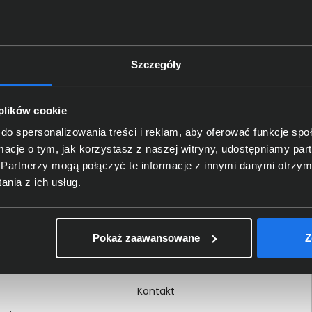
Szczegóły
Delkom 2000
O nas
 plików cookie
Certyfikaty i autoryzacje
do spersonalizowania treści i reklam, aby oferować funkcje sp
ormacje o tym, jak korzystasz z naszej witryny, udostępniamy p
Nagrody i wyróżnienia
Partnerzy mogą połączyć te informacje z innymi danymi otrzym
ci
Regulamin
nia z ich usług.
 na dokumencie
Polityka prywatności
Procedura zgłoszeń
Pokaż zaawansowane
Z
wewnętrznych
Kariera
Kontakt