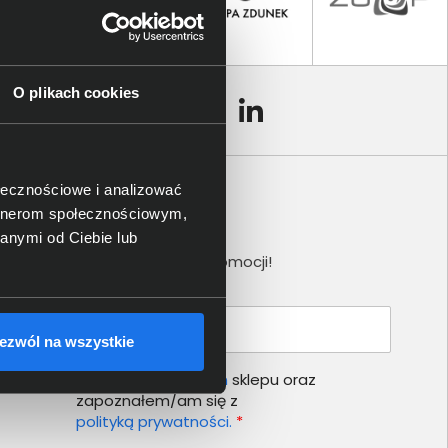
O plikach cookies
ołecznościowe i analizować
artnerom społecznościowym,
Newsletter
anymi od Ciebie lub
Nie przegap żadnej promocji!
Podaj adres e-mail
ezwól na wszystkie
Akceptuję
regulamin
sklepu oraz
zapoznałem/am się z
polityką prywatności.
*