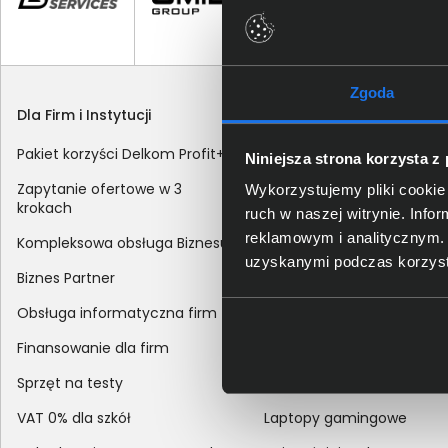
Zgoda
Dla Firm i Instytucji
Zakupy
Pakiet korzyści Delkom Profit+
Sposoby dostawy
Niniejsza strona korzysta z
Zapytanie ofertowe w 3
Metody płatności
Wykorzystujemy pliki cookie 
krokach
ruch w naszej witrynie. Inf
Zakup z dofinansowaniem
reklamowym i analitycznym. 
Kompleksowa obsługa Biznesu
Odroczony termin płatnoś
uzyskanymi podczas korzysta
Biznes Partner
Korekta danych nabywcy
Obsługa informatyczna firm
sprzedaży
Finansowanie dla firm
Reklamacje
Sprzęt na testy
Zwroty
VAT 0% dla szkół
Laptopy gamingowe