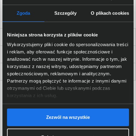
Akceptuję
regulamin
sklepu oraz zapoznałem/am się
z
polityką prywatności.
*
Zgoda
Szczegóły
O plikach cookies
* zgoda wymagana
Niniejsza strona korzysta z plików cookie
Dla Firm i Instytucji
Wykorzystujemy pliki cookie do spersonalizowania treści
i reklam, aby oferować funkcje społecznościowe i
Zakupy
analizować ruch w naszej witrynie. Informacje o tym, jak
korzystasz z naszej witryny, udostępniamy partnerom
Delkom 2000
społecznościowym, reklamowym i analitycznym.
Partnerzy mogą połączyć te informacje z innymi danymi
otrzymanymi od Ciebie lub uzyskanymi podczas
korzystania z ich usług.
Zezwól na wszystkie