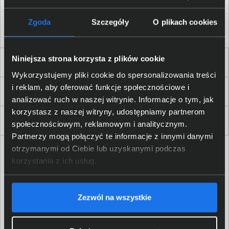
Akceptuję
regulamin
sklepu oraz zapoznałem/am się
z
polityką prywatności.
*
Zgoda
Szczegóły
O plikach cookies
* zgoda wymagana
Niniejsza strona korzysta z plików cookie
Dla Firm i Instytucji
Wykorzystujemy pliki cookie do spersonalizowania treści
i reklam, aby oferować funkcje społecznościowe i
Zakupy
analizować ruch w naszej witrynie. Informacje o tym, jak
korzystasz z naszej witryny, udostępniamy partnerom
Delkom 2000
społecznościowym, reklamowym i analitycznym.
Partnerzy mogą połączyć te informacje z innymi danymi
otrzymanymi od Ciebie lub uzyskanymi podczas
korzystania z ich usług.
Zezwól na wszystkie