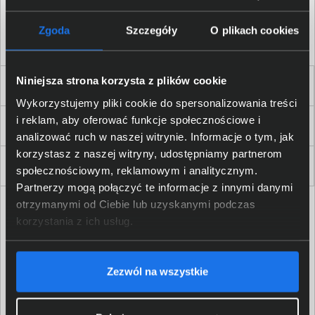
Akceptuję
regulamin
sklepu oraz zapoznałem/am się
z
polityką prywatności.
*
Zgoda
Szczegóły
O plikach cookies
* zgoda wymagana
Niniejsza strona korzysta z plików cookie
Dla Firm i Instytucji
Wykorzystujemy pliki cookie do spersonalizowania treści
i reklam, aby oferować funkcje społecznościowe i
Zakupy
analizować ruch w naszej witrynie. Informacje o tym, jak
korzystasz z naszej witryny, udostępniamy partnerom
Delkom 2000
społecznościowym, reklamowym i analitycznym.
Partnerzy mogą połączyć te informacje z innymi danymi
otrzymanymi od Ciebie lub uzyskanymi podczas
korzystania z ich usług.
Zezwól na wszystkie