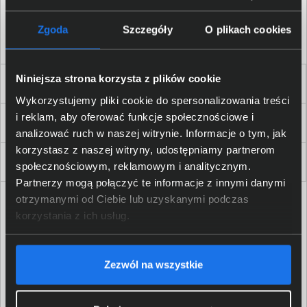
Akceptuję
regulamin
sklepu oraz zapoznałem/am się
z
polityką prywatności.
*
Zgoda
Szczegóły
O plikach cookies
* zgoda wymagana
Niniejsza strona korzysta z plików cookie
Dla Firm i Instytucji
Wykorzystujemy pliki cookie do spersonalizowania treści
i reklam, aby oferować funkcje społecznościowe i
Zakupy
analizować ruch w naszej witrynie. Informacje o tym, jak
korzystasz z naszej witryny, udostępniamy partnerom
Delkom 2000
społecznościowym, reklamowym i analitycznym.
Partnerzy mogą połączyć te informacje z innymi danymi
otrzymanymi od Ciebie lub uzyskanymi podczas
korzystania z ich usług.
Zezwól na wszystkie