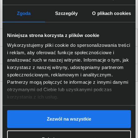
Akceptuję
regulamin
sklepu oraz zapoznałem/am się
z
polityką prywatności.
*
Zgoda
Szczegóły
O plikach cookies
* zgoda wymagana
Niniejsza strona korzysta z plików cookie
Dla Firm i Instytucji
Wykorzystujemy pliki cookie do spersonalizowania treści
i reklam, aby oferować funkcje społecznościowe i
Zakupy
analizować ruch w naszej witrynie. Informacje o tym, jak
korzystasz z naszej witryny, udostępniamy partnerom
Delkom 2000
społecznościowym, reklamowym i analitycznym.
Partnerzy mogą połączyć te informacje z innymi danymi
otrzymanymi od Ciebie lub uzyskanymi podczas
korzystania z ich usług.
Zezwól na wszystkie