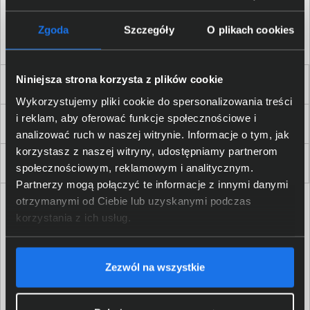
Akceptuję
regulamin
sklepu oraz zapoznałem/am się
z
polityką prywatności.
*
Zgoda
Szczegóły
O plikach cookies
* zgoda wymagana
Niniejsza strona korzysta z plików cookie
Dla Firm i Instytucji
Wykorzystujemy pliki cookie do spersonalizowania treści
i reklam, aby oferować funkcje społecznościowe i
Zakupy
analizować ruch w naszej witrynie. Informacje o tym, jak
korzystasz z naszej witryny, udostępniamy partnerom
Delkom 2000
społecznościowym, reklamowym i analitycznym.
Partnerzy mogą połączyć te informacje z innymi danymi
otrzymanymi od Ciebie lub uzyskanymi podczas
korzystania z ich usług.
Zezwól na wszystkie