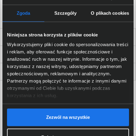
Akceptuję
regulamin
sklepu oraz zapoznałem/am się
z
polityką prywatności.
*
Zgoda
Szczegóły
O plikach cookies
* zgoda wymagana
Niniejsza strona korzysta z plików cookie
Dla Firm i Instytucji
Wykorzystujemy pliki cookie do spersonalizowania treści
i reklam, aby oferować funkcje społecznościowe i
Zakupy
analizować ruch w naszej witrynie. Informacje o tym, jak
korzystasz z naszej witryny, udostępniamy partnerom
Delkom 2000
społecznościowym, reklamowym i analitycznym.
Partnerzy mogą połączyć te informacje z innymi danymi
otrzymanymi od Ciebie lub uzyskanymi podczas
korzystania z ich usług.
Zezwól na wszystkie