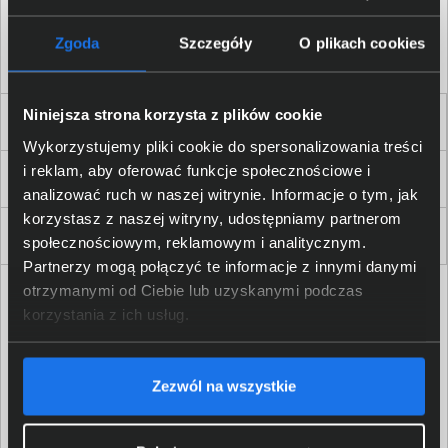
Akceptuję
regulamin
sklepu oraz zapoznałem/am się
z
polityką prywatności.
*
Zgoda
Szczegóły
O plikach cookies
* zgoda wymagana
Niniejsza strona korzysta z plików cookie
Dla Firm i Instytucji
Wykorzystujemy pliki cookie do spersonalizowania treści
i reklam, aby oferować funkcje społecznościowe i
Zakupy
analizować ruch w naszej witrynie. Informacje o tym, jak
korzystasz z naszej witryny, udostępniamy partnerom
Delkom 2000
społecznościowym, reklamowym i analitycznym.
Partnerzy mogą połączyć te informacje z innymi danymi
otrzymanymi od Ciebie lub uzyskanymi podczas
korzystania z ich usług.
Zezwól na wszystkie