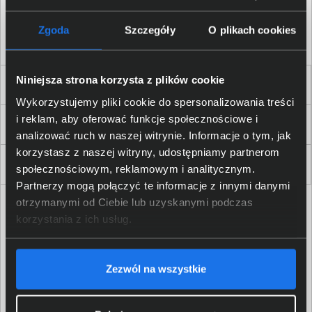
Akceptuję
regulamin
sklepu oraz zapoznałem/am się
z
polityką prywatności.
*
Zgoda
Szczegóły
O plikach cookies
* zgoda wymagana
Niniejsza strona korzysta z plików cookie
Dla Firm i Instytucji
Wykorzystujemy pliki cookie do spersonalizowania treści
i reklam, aby oferować funkcje społecznościowe i
Zakupy
analizować ruch w naszej witrynie. Informacje o tym, jak
korzystasz z naszej witryny, udostępniamy partnerom
Delkom 2000
społecznościowym, reklamowym i analitycznym.
Partnerzy mogą połączyć te informacje z innymi danymi
otrzymanymi od Ciebie lub uzyskanymi podczas
korzystania z ich usług.
Zezwól na wszystkie