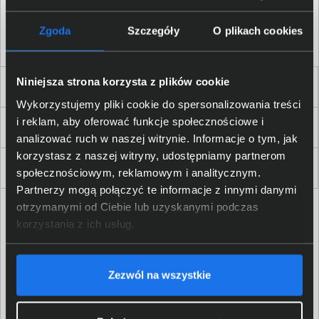
Akceptuję
regulamin
sklepu oraz zapoznałem/am się
z
polityką prywatności.
*
Zgoda
Szczegóły
O plikach cookies
* zgoda wymagana
Niniejsza strona korzysta z plików cookie
Dla Firm i Instytucji
Wykorzystujemy pliki cookie do spersonalizowania treści
i reklam, aby oferować funkcje społecznościowe i
Zakupy
analizować ruch w naszej witrynie. Informacje o tym, jak
korzystasz z naszej witryny, udostępniamy partnerom
Delkom 2000
społecznościowym, reklamowym i analitycznym.
Partnerzy mogą połączyć te informacje z innymi danymi
otrzymanymi od Ciebie lub uzyskanymi podczas
korzystania z ich usług.
Zezwól na wszystkie