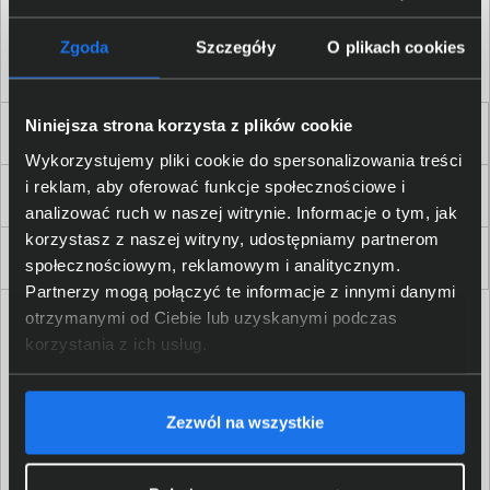
Akceptuję
regulamin
sklepu oraz zapoznałem/am się
z
polityką prywatności.
*
Zgoda
Szczegóły
O plikach cookies
* zgoda wymagana
Niniejsza strona korzysta z plików cookie
Dla Firm i Instytucji
Wykorzystujemy pliki cookie do spersonalizowania treści
i reklam, aby oferować funkcje społecznościowe i
Zakupy
analizować ruch w naszej witrynie. Informacje o tym, jak
korzystasz z naszej witryny, udostępniamy partnerom
Delkom 2000
społecznościowym, reklamowym i analitycznym.
Partnerzy mogą połączyć te informacje z innymi danymi
otrzymanymi od Ciebie lub uzyskanymi podczas
korzystania z ich usług.
Zezwól na wszystkie