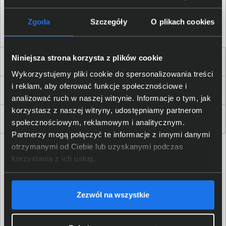
Akceptuję
regulamin
sklepu oraz zapoznałem/am się
z
polityką prywatności.
*
Zgoda
Szczegóły
O plikach cookies
* zgoda wymagana
Niniejsza strona korzysta z plików cookie
Dla Firm i Instytucji
Wykorzystujemy pliki cookie do spersonalizowania treści
i reklam, aby oferować funkcje społecznościowe i
Zakupy
analizować ruch w naszej witrynie. Informacje o tym, jak
korzystasz z naszej witryny, udostępniamy partnerom
Delkom 2000
społecznościowym, reklamowym i analitycznym.
Partnerzy mogą połączyć te informacje z innymi danymi
otrzymanymi od Ciebie lub uzyskanymi podczas
korzystania z ich usług.
Zezwól na wszystkie