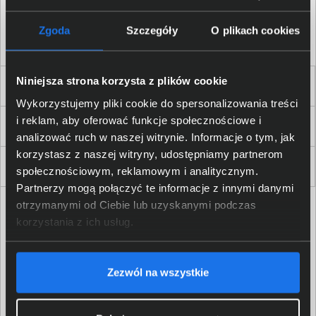
Akceptuję
regulamin
sklepu oraz zapoznałem/am się
z
polityką prywatności.
*
Zgoda
Szczegóły
O plikach cookies
* zgoda wymagana
Niniejsza strona korzysta z plików cookie
Dla Firm i Instytucji
Wykorzystujemy pliki cookie do spersonalizowania treści
i reklam, aby oferować funkcje społecznościowe i
Zakupy
analizować ruch w naszej witrynie. Informacje o tym, jak
korzystasz z naszej witryny, udostępniamy partnerom
Delkom 2000
społecznościowym, reklamowym i analitycznym.
Partnerzy mogą połączyć te informacje z innymi danymi
otrzymanymi od Ciebie lub uzyskanymi podczas
korzystania z ich usług.
Zezwól na wszystkie